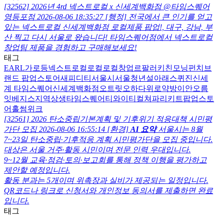
[32562] 2026년 4rd 넥스트로컬 x 신세계백화점 @타임스퀘어
영등포점
2026-08-06 18:35:27
[행정]
전국에서 큰 인기를 얻고
있는 넥스트로컬 신세계백화점 로컬제품 팝업!, 대구, 강남, 부
산 찍고 다시 서울로 왔습니다! 타임스퀘어점에서 넥스트로컬
창업팀 제품을 경험하고 구매해보세요!
태그
EARL
가로등
넥스트로컬
로컬
로컬창업
르팔러키친
모닝펀치
브
랜드 팝업스토어
새피디티
서울시
서울청년
설아래
스퀴진
신세
계 타임스퀘어
신세계백화점
오트릿
오하다
위로약방
이안오름
잇베지스
지역상생
타임스퀘어
티와이티컬쳐
파리키트
팝업스토
어
홀썸위크
[32561] 2026 탄소중립기본계획 및 기후위기 적응대책 시민평
가단 모집
2026-08-06 16:55:14
[환경]
AI 요약
서울시는 8월
7~23일 탄소중립·기후적응 계획 시민평가단을 모집 중입니다.
대상은 서울 거주·활동 시민이며 전문 인력 우대입니다.
9~12월 교육·점검·토의·보고회를 통해 정책 이행을 평가하고
제안할 예정입니다.
활동 분과는 5개이며 위촉장과 실비가 제공되는 일정입니다.
QR코드나 링크로 신청서와 개인정보 동의서를 제출하면 완료
입니다.
태그