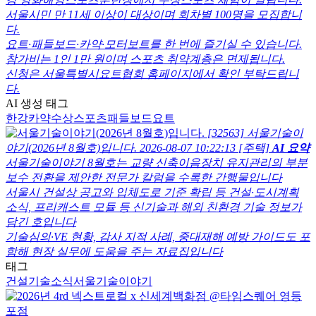
서울시민 만 11세 이상이 대상이며 회차별 100명을 모집합니
다.
요트·패들보드·카약·모터보트를 한 번에 즐기실 수 있습니다.
참가비는 1인 1만 원이며 스포츠 취약계층은 면제됩니다.
신청은 서울특별시요트협회 홈페이지에서 확인 부탁드립니
다.
AI 생성 태그
한강
카약
수상스포츠
패들보드
요트
[32563] 서울기술이
야기(2026년 8월호)입니다.
2026-08-07 10:22:13
[주택]
AI 요약
서울기술이야기 8월호는 교량 신축이음장치 유지관리의 부분
보수 전환을 제안한 전문가 칼럼을 수록한 간행물입니다
서울시 건설상 공고와 입체도로 기준 확립 등 건설·도시계획
소식, 프리캐스트 모듈 등 신기술과 해외 친환경 기술 정보가
담긴 호입니다
기술심의·VE 현황, 감사 지적 사례, 중대재해 예방 가이드도 포
함해 현장 실무에 도움을 주는 자료집입니다
태그
건설기술소식
서울기술이야기