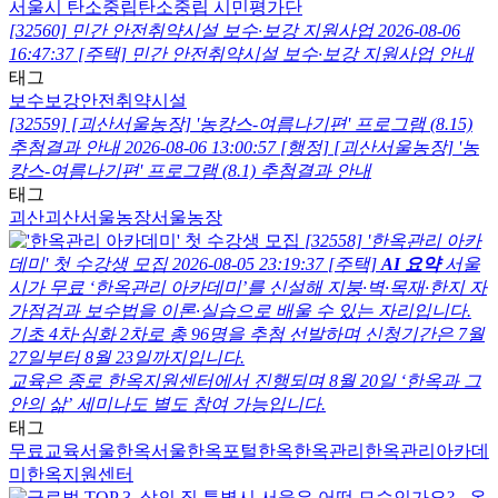
서울시 탄소중립
탄소중립 시민평가단
[32560] 민간 안전취약시설 보수·보강 지원사업
2026-08-06
16:47:37
[주택]
민간 안전취약시설 보수·보강 지원사업 안내
태그
보수보강
안전취약시설
[32559] [괴산서울농장] '농캉스-여름나기편' 프로그램 (8.15)
추첨결과 안내
2026-08-06 13:00:57
[행정]
[괴산서울농장] '농
캉스-여름나기편' 프로그램 (8.1) 추첨결과 안내
태그
괴산
괴산서울농장
서울농장
[32558] '한옥관리 아카
데미' 첫 수강생 모집
2026-08-05 23:19:37
[주택]
AI 요약
서울
시가 무료 ‘한옥관리 아카데미’를 신설해 지붕·벽·목재·한지 자
가점검과 보수법을 이론·실습으로 배울 수 있는 자리입니다.
기초 4차·심화 2차로 총 96명을 추첨 선발하며 신청기간은 7월
27일부터 8월 23일까지입니다.
교육은 종로 한옥지원센터에서 진행되며 8월 20일 ‘한옥과 그
안의 삶’ 세미나도 별도 참여 가능입니다.
태그
무료교육
서울한옥
서울한옥포털
한옥
한옥관리
한옥관리아카데
미
한옥지원센터