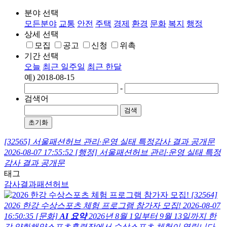
분야 선택
모든분야
교통
안전
주택
경제
환경
문화
복지
행정
상세 선택
모집
공고
신청
위촉
기간 선택
오늘
최근 일주일
최근 한달
예) 2018-08-15
-
검색어
검색
초기화
[32565] 서울패션허브 관리·운영 실태 특정감사 결과 공개문
2026-08-07 17:55:52
[행정]
서울패션허브 관리·운영 실태 특정
감사 결과 공개문
태그
감사결과
패션허브
[32564]
2026 한강 수상스포츠 체험 프로그램 참가자 모집!
2026-08-07
16:50:35
[문화]
AI 요약
2026년 8월 1일부터 9월 13일까지 한
강 양화해양스포츠훈련장에서 수상스포츠 체험이 열립니다.