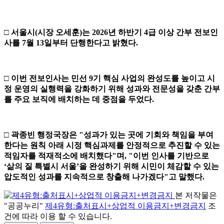
□
서울시
(
시장 오세훈
)
는
2026
년 하반기
4
급 이상 간부 전보인
사를
7
월
13
일부터 단행한다고 밝혔다
.
□
이번 전보인사는 민선
9
기 핵심 사업의 완성도를 높이고 시
정 운영의 실행력을 강화하기 위해 성과와 전문성을 갖춘 간부
를 주요 보직에 배치하는 데 중점을 두었다
.
□
곽종빈 행정국장은
"
성과가 있는 곳에 기회와 책임을
부여
한다는 원칙
아래 시정 핵심과제를 안정적으로 추진할 수 있는
적임자를 적재적소에
배치했다
"
며
, "
이번 인사를 기반으로
‘
삶의 질 특별시 서울
’
을 완성하기
위해
시민이 체감할 수 있는
압도적인 성과를 지속적으로
창출해
나가겠다
"
고 말했다
.
본 저작물은
"공공누리"
제4유형:출처표시+상업적 이용금지+변경금지
조
건에 따라 이용 할 수 있습니다.