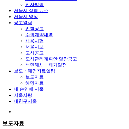
인사발령
서울시 정책 뉴스
서울시 영상
공고
열림
입찰공고
수의계약내역
채용시험
서울시보
고시공고
도시관리계획안 열람공고
석면해체ㆍ제거일정
보도ㆍ해명자료
열림
보도자료
해명자료
내 손안에 서울
서울사랑
내친구서울
보도자료