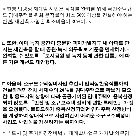
○ 현행 법령상 재개발 사업은 용적률 완화를 위해 국민주택규
모 임대주택을 완화 용적률의 최소 50% 이상을 건설해야 하는
반면, 재건축 사업은 최소비율이 30%이다.
□
또한
,
이미 녹지 공간이 충분한 택지개발지구 내 아파트 단
지는 재건축을 할 때 공원
·
녹지 의무확보 기준을 면제하거나
완화할 수 있도록
「
도시공원 및 녹지 등에 관한 법률
」
에 따
른 기준 개선도 제안했다
.
□
아울러
,
소규모주택정비사업 추진시 법적상한용적률까지
건설하려면
전체 세대수의
20%
를 임대주택으로 확보가 필요
한데
,
용도지역 상향에
따라 공공기여된 임대주택이 중복산정
되지 않도록
「
빈집 및 소규모주택 정비에 관한 특례법
」
개정
을 요청했다
.
불필요하게 중복산정되었던 임대주택 산정방식
을 개정하여 상대적으로 사업여건이 어려운 소규모주택정비
사업도 사업성을 개선하자는 취지이다
.
○ 「도시 및 주거환경정비법」 재개발사업은 재개발 의무임