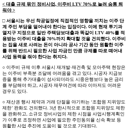
<
대출 규제 묶인 정비사업
,
이주비
LTV 70%
로 늘려 숨통 틔
워야
>
□
서울시는 우선 착공일정에 직접적인 영향을 끼치는 이
주 단
계 주민 부담을 덜어내야 한다는 입장이다
.
이에 현재 투기과
열지구 지정으로 일반 주택담보대출과 똑같이
LTV 40%
를 적
용받는 이주비 대출을
70%
까지 확대할 것을 건의했다
.
이주비
는 집을 새로 사려는 돈이 아니라 공사 기간 동안 원활한 이주
를 위해 반드시 필요한 사업 자금인 만큼 규제를 따로 떼어내
사업 동력을 줘야 한다는 취지다
.
○ 이주비 규제 이후 서울시 재개발·재건축 및 모아주택 현장은
는 이주비 부족분 조달에 어려움을 겪고 있다. 시공자 지급보
증을 통해 추가대출이 성사되더라도 시중은행보다 높은 금리
를 부담해야 하고, 시공자 재무여건에 따라 이마저도 어려운
경우도 있다.
○ 재산권 행사 제약과 거래 단절을 야기하는 ‘조합원 지위양도
제한’ 완화도 건의했다. 3년 한시적으로 조합원 지위양도 제한
을 완화하고, 소규모 정비사업의 제한 시점을 사업시행계획인
가 이후로 조정하면 사업에 필요한 주민동의율 신속 확보 등
원활한 사업 추진에 도움이 될 것으로 기대된다.