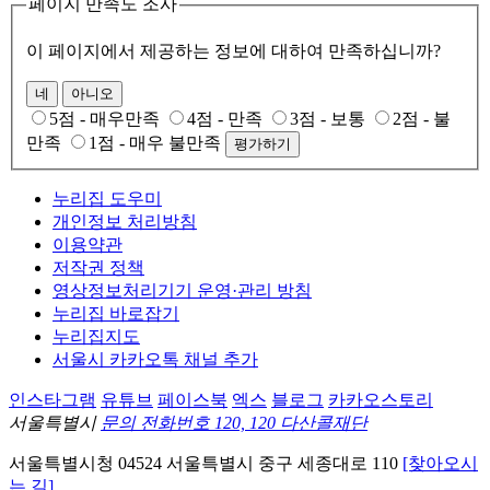
페이지 만족도 조사
이 페이지에서 제공하는 정보에 대하여 만족하십니까?
네
아니오
5점 - 매우만족
4점 - 만족
3점 - 보통
2점 - 불
만족
1점 - 매우 불만족
평가하기
누리집 도우미
개인정보 처리방침
이용약관
저작권 정책
영상정보처리기기 운영·관리 방침
누리집 바로잡기
누리집지도
서울시 카카오톡 채널 추가
인스타그램
유튜브
페이스북
엑스
블로그
카카오스토리
서울특별시
문의 전화번호 120, 120 다산콜재단
서울특별시청
04524
서울특별시
중구
세종대로 110
[찾아오시
는 길]