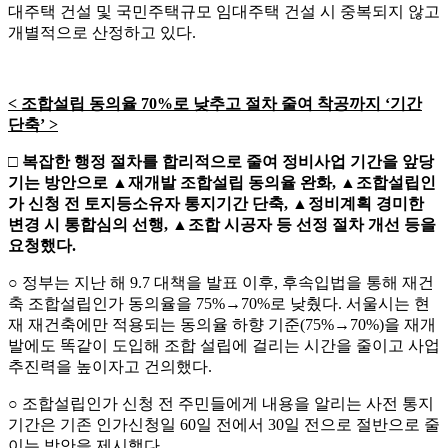
대주택 건설 및 국민주택규모 임대주택 건설 시 중복되지 않고
개별적으로 산정하고 있다.
<
조합설립 동의율
70%
로 낮추고 절차 줄여 착공까지
‘
기간
단축
’ >
□
복잡한 행정 절차를 합리적으로 줄여 정비사업 기간을 앞당
기는 방안으로
▲
재개발 조합설립 동의율 완화
,
▲
조합설립인
가 신청 전 토지등소유자 통지기간 단축
,
▲
정비계획 경미한
변경 시 통합심의 선행
,
▲
조합 시공자 등 선정 절차 개선 등을
요청했다
.
○ 정부는 지난 해 9.7 대책을 발표 이후, 후속입법을 통해 재건
축 조합설립인가 동의율을 75%→70%로 낮췄다. 서울시는 현
재 재건축에만 적용되는 동의율 하향 기준(75%→70%)을 재개
발에도 똑같이 도입해 조합 설립에 걸리는 시간을 줄이고 사업
추진력을 높이자고 건의했다.
○ 조합설립인가 신청 전 주민들에게 내용을 알리는 사전 통지
기간은 기존 인가신청일 60일 전에서 30일 전으로 절반으로 줄
이는 방안을 제시했다.