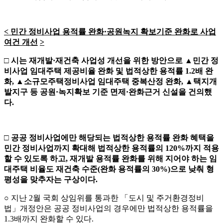
<
민간 정비사업 용적률 완화
·
공원녹지 확보기준 완화로 사업
여건 개선
>
□
시는 재개발
·
재건축 사업성 개선을 위한 방안으로
▲
민간 정
비사업 임대주택 제공비율 완화 및 법적상한 용적률
1.2
배 완
화
,
▲
소규모주택정비사업 임대주택 중복산정 완화
,
▲
택지개
발지구 등 공원
·
녹지확보 기준 면제
·
완화근거 신설을 건의했
다
.
□
공공 정비사업에만 해당되는 법적상한 용적률 완화 혜택을
민간 정비사업까지 확대해 법적상한 용적률의
120%
까지 적용
할 수 있도록 하고
,
재개발 용적률 완화를 위해 지어야 하는 임
대주택 비율도 재건축 수준
(
완화 용적률의
30%)
으로 낮춰 형
평성을 맞추자는 구상이다
.
○ 지난 2월 국회 상임위를 통과한 「도시 및 주거환경정비
법」개정안은 공공 정비사업의 경우에만 법적상한 용적률을
1.3배까지 완화할 수 있다.