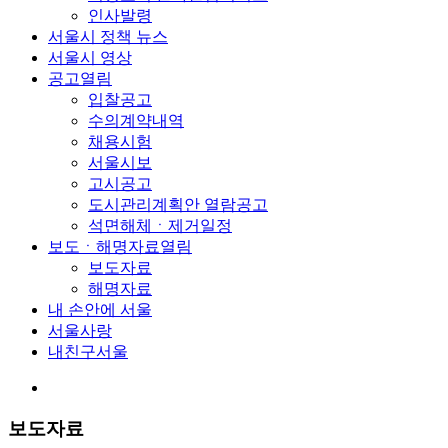
인사발령
서울시 정책 뉴스
서울시 영상
공고
열림
입찰공고
수의계약내역
채용시험
서울시보
고시공고
도시관리계획안 열람공고
석면해체ㆍ제거일정
보도ㆍ해명자료
열림
보도자료
해명자료
내 손안에 서울
서울사랑
내친구서울
보도자료