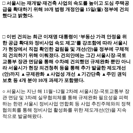
□
서울시는 재개발
·
재건축 사업의 속도를 높이고 도심 주택공
급을 확대하기 위해
10
개 법령 개정안을
15
일
(
월
)
정부에 건의
했다고 밝혔다
.
□
이번 건의는 최근 이재명 대통령이
‘
부동산 가격 안정을 위
한 공급 확대와 정비사업 속도 제고
’
를 강조함에 따라 서울시
가 현장에서 직접
확인한 걸림돌 및 개선
(
안
)
을 정부에 구체적
의 건의하기 위해 이뤄졌다
.
건의안에는 그간 서울시장
-
국토
교통부 장관 면담을 통해 수차례 건의했던 규제완화 뿐만 아니
라 서울시가 현장 의견청취 등을 통해 추가 발굴한 제도개선
(
안
)
까지
▲
규제완화
▲
사업성 개선
▲
기간단축
▲
주민 권익
보호 등
4
개 분야
10
개 과제가 포함됐다
.
○ 서울시는 지난 해 11월~12월 2차례 서울시장-국토교통부 장
관 면담 및 3차례 실무협의체를 통해 규제완화 필요성을 피력
하는 한편 서울시 정비사업 연합회 등 사업 추진주체와의 정책
협의회를 통해 정비사업 활성화를 위한 제도개선(안)을 지속
적으로 발굴해왔다.