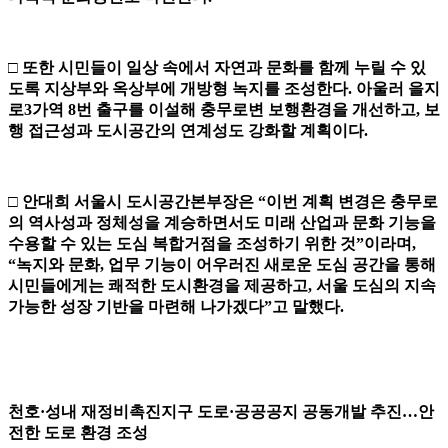
□
또한 시민들이 일상 속에서 자연과 문화를 함께 누릴 수 있
도록 지상부와
옥상부에 개방형 녹지를 조성한다
.
아울러 을지
로
3
가역
8
번 출구를
이설해 충무로변 보행환경을 개선하고
,
보
행 접근성과 도시공간의
연계성도 강화할 계획이다
.
□
안대희
서울시 도시공간본부장은
“
이번 계획 변경은 충무로
의 역사성과
정체성을 계승하면서도 미래 산업과 문화 기능을
수용할 수 있는 도심
복합거점을 조성하기 위한 것
”
이라며
,
“
녹지와 문화
,
업무 기능이 어우
러진 새로운 도심 공간을 통해
시민들에게는 쾌적한 도시환경을 제공
하고
,
서울 도심의 지속
가능한 성장 기반을 마련해 나가겠다
”
고 말했다
.
천호
·
성내 재정비촉진지구 도로
·
공공공지 공동개발 추진
…
안
전한 도로 환경 조성