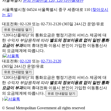
서울특별시
문의 전화번호 120, 120 다산콜재단
서울특별시청
04524
서울특별시
중구
세종대로 110
[찾아오시
는 길]
대표전화:
02-120
또는 02-731-2120 (365일 24시간 운영/유료
유료 안내팝업 열기
‘120다산콜재단’의 통화요금은 행정기관의 서비스 제공에 대
한
수익자 부담원칙에 따라
별도의 정보이용료 없이 일반 통화
요금이 부과
되며
휴대전화 이용시 본인이 가입한 이동통신사
의 요금체계에 따릅니다.
)
대표전화:
02-120
또는
02-731-2120
(365일 24시간 운영/유료
유료 안내팝업 열기
‘120다산콜재단’의 통화요금은 행정기관의 서비스 제공에 대
한
수익자 부담원칙에 따라
별도의 정보이용료 없이 일반 통화
요금이 부과
되며
휴대전화 이용시 본인이 가입한 이동통신사
의 요금체계에 따릅니다.
유료 안내팝업 닫기
)
© Seoul Metropolitan Government all rights reserved