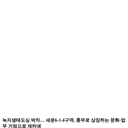
녹지생태도심 박차
…
세운
6-1-4
구역
,
충무로 상징하는 문화
·
업
무 거점으로 재탄생