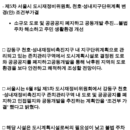
-
제
5
차 서울시 도시재정비위원회
,
천호
·
성내지구단위계획 변
경
(
안
)
조건부가결
소규모 도로 및 공공공지 폐지하고 공동개발 추진
…
불법
주차 해소하고 주민 생활환경 개선
□
강동구 천호
·
성내재정비촉진지구 내 지구단위계획으로 관
리되고 있는
존치관리구역에서 도시계획시설로 결정된 도로
와 공공공지를 폐지하고
공동개발을 통해 낙후된 지역의 도로
환경을 보다 안전하고 쾌적하게 조성할 전망이다
.
□
서울시는
6
월
8
일 제
5
차 도시재정비위원회에서 강동구
천호
·
성내재정비촉진지구 존치관리구역 내
도로 및 공공공지를 폐
지하고 인접필지와 공동개발을 추진하는 계획안을
‘
조건부 가
결
’
했다고 밝혔다
.
□
해당 시설은 도시계획시설로써의 필요성이 낮고 불법 주차