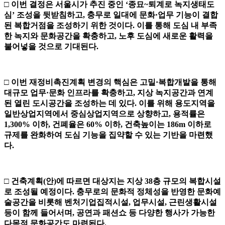
□
이번 결정은 서울시가 추진 중인
‘
종묘
~
퇴계로 녹지생태도
심
’
조성을 뒷받침하고
,
충무로 일대에 문화
·
업무 기능이 결합
된 복합거점을 조성하기 위한 것이다
.
이를 통해 도심 내 부족
한 녹지와 문화공간을 확충하고
,
노후 도심에 새로운 활력을
불어넣을 것으로 기대된다
.
□
이번 재정비촉진계획 변경의 핵심은 고밀
·
복합개발을 통해
대규모 업무
·
문화 인프라를 확충하고
,
지상 녹지공간과 연계
된 열린 도시공간을 조성하는 데 있다
.
이를 위해 용도지역을
일반상업지역에서 중심상업지역으로 상향하고
,
용적률은
1,300%
이하
,
건폐율은
60%
이하
,
건축높이는
186m
이하로
규제를 완화하여 도심 기능을 집약할 수 있는 기반을 마련했
다
.
□
건축계획
(
안
)
에 따르면 대상지는 지상
38
층 규모의 복합시설
로 조성될 예정이다
.
충무로의 문화적 정체성을 반영한 문화예
술공간을 비롯해
벤처기업집적시설
,
업무시설
,
근린생활시설
등이 함께 들어서며
,
공연과
패션쇼 등 다양한 행사가 가능한
다목적 문화공간도 마련된다
.