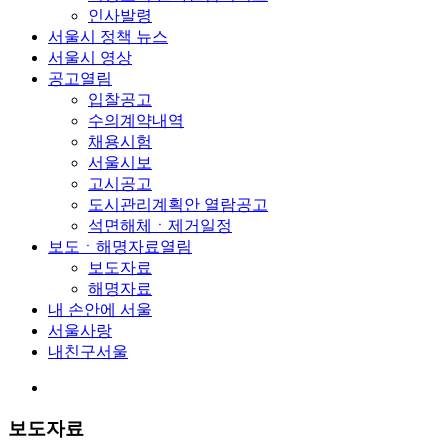
인사발령
서울시 정책 뉴스
서울시 영상
공고
열림
입찰공고
수의계약내역
채용시험
서울시보
고시공고
도시관리계획안 열람공고
석면해체ㆍ제거일정
보도ㆍ해명자료
열림
보도자료
해명자료
내 손안에 서울
서울사랑
내친구서울
보도자료