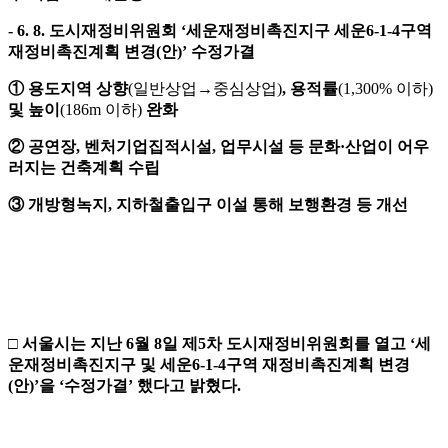
-
6. 8.
도시재정비위원회
‘
세운재정비촉진지구 세운
6-1-4
구역
재정비촉진계획 변경
(
안
)’
수정가결
①
용도지역 상향
(일반상업→중심상업)
,
용적률
(1,300% 이하)
및 높이
(186m 이하)
완화
②
공연장
,
벤처기업집적시설
,
업무시설 등 문화
·
산업이 어우
러지는 건축계획 수립
③
개방형녹지
,
지하철출입구 이설 통해 보행환경 등 개선
□
서울시는 지난
6
월
8
일 제
5
차 도시재정비위원회를 열고
‘
세
운재정비촉진지구 및 세운
6-1-4
구역 재정비촉진계획 변경
(
안
)’
을
‘
수정가결
’
했다고 밝혔다
.