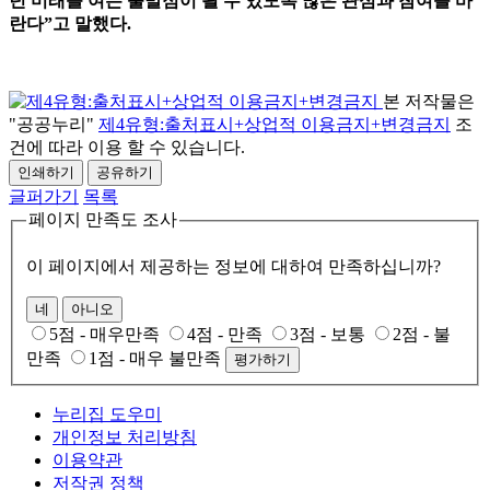
년 미래를 여는 출발점이 될 수
있도록 많은
관심과 참여를 바
란다
”
고 말했다
.
본 저작물은
"공공누리"
제4유형:출처표시+상업적 이용금지+변경금지
조
건에 따라 이용 할 수 있습니다.
인쇄하기
공유하기
글퍼가기
목록
페이지 만족도 조사
이 페이지에서 제공하는 정보에 대하여 만족하십니까?
네
아니오
5점 - 매우만족
4점 - 만족
3점 - 보통
2점 - 불
만족
1점 - 매우 불만족
평가하기
누리집 도우미
개인정보 처리방침
이용약관
저작권 정책