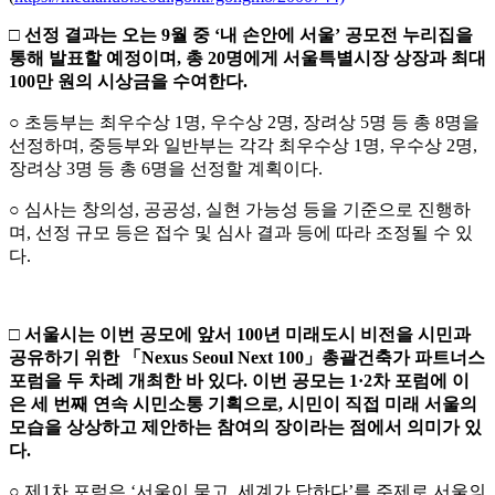
□
선정 결과는 오는
9
월 중
‘
내 손안에 서울
’
공모전 누리집을
통해
발표할 예정이며
,
총
20
명에게 서울특별시장 상장과 최대
100
만 원의
시상금을 수여한다
.
○ 초등부는 최우수상 1명, 우수상 2명, 장려상 5명 등 총 8명을
선정하며, 중등부와 일반부는 각각 최우수상 1명, 우수상 2명,
장려상 3명 등 총 6명을 선정할 계획이다.
○ 심사는 창의성, 공공성, 실현 가능성 등을 기준으로 진행하
며, 선정 규모 등은 접수 및 심사 결과 등에 따라 조정될 수 있
다.
□
서울시는 이번 공모에 앞서
100
년 미래도시 비전을 시민과
공유하기 위한
「
Nexus Seoul Next 100
」
총괄건축가 파트너스
포럼을 두 차례 개최한
바
있다
.
이번 공모는
1·2
차 포럼에 이
은 세 번째 연속 시민소통 기획으로
,
시민이 직접 미래 서울의
모습을 상상하고 제안하는 참여의 장이라는 점에서 의미가 있
다
.
○ 제1차 포럼은 ‘서울이 묻고, 세계가 답하다’를 주제로 서울의