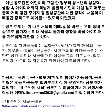
□
이번 공모전은 어린이의 그림 한 장부터 청소년의 상상력
,
생활 속
아이디어까지 폭넓게 발굴해 시민이 매일 걷고 머무는
골목
·
거리
·
공원
·
주거지 등 일상공간에 대한 생각이 서울의 미
래공간 정책으로 이어질 수 있도록 마련됐다
.
□
공모 주제는
‘
더 나은 서울의 미래
,
삶을 바꾸는 우리 동네 모
습
’
으로
참가자는
미래 서울의 공간과 생활을 바꿀 아이디어
를 자유롭게 제안할 수 있다
.
○ 도심 속 자연을 늘리는 녹지공간, 세대가 함께 어울리는 공
간, 이웃과 소통하는 공유공간, 시민 편의와 안전을 높이는 스
마트 공간 등 미래 서울에 대한 상상을 그림, 카드뉴스, 웹툰,
모델링, 스토리 등 자유롭게 표현하여 제출하면 된다.
□
공모는 국민 누구나 별도 제한 없이 참여가 가능하며
,
공모
전형은 초등부
·
중등부
·
일반부로 나누어 운영된다
.
공모 참가
희망자는
‘
내 손안에 서울
’
공모전 누리집에 게시된 신청서를
작성해 이메일
(
futureseoul2026@gmail.com
)
로
접수하면 된다
.
○ 내 손안에 서울 공모전
(
https://mediahub.seoul.go.kr/gongmo/2000744)