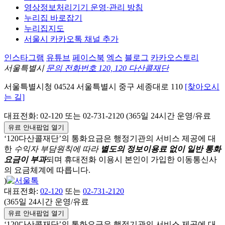
영상정보처리기기 운영·관리 방침
누리집 바로잡기
누리집지도
서울시 카카오톡 채널 추가
인스타그램
유튜브
페이스북
엑스
블로그
카카오스토리
서울특별시
문의 전화번호 120, 120 다산콜재단
서울특별시청
04524
서울특별시
중구
세종대로 110
[찾아오시
는 길]
대표전화:
02-120
또는 02-731-2120 (365일 24시간 운영/유료
유료 안내팝업 열기
‘120다산콜재단’의 통화요금은 행정기관의 서비스 제공에 대
한
수익자 부담원칙에 따라
별도의 정보이용료 없이 일반 통화
요금이 부과
되며
휴대전화 이용시 본인이 가입한 이동통신사
의 요금체계에 따릅니다.
)
대표전화:
02-120
또는
02-731-2120
(365일 24시간 운영/유료
유료 안내팝업 열기
‘120다산콜재단’의 통화요금은 행정기관의 서비스 제공에 대