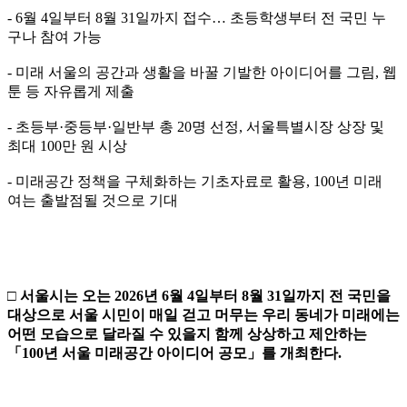
- 6월 4일부터 8월 31일까지 접수… 초등학생부터 전 국민 누
구나 참여 가능
- 미래 서울의 공간과 생활을 바꿀 기발한 아이디어를 그림, 웹
툰 등 자유롭게 제출
- 초등부·중등부·일반부 총 20명 선정, 서울특별시장 상장 및
최대 100만 원 시상
- 미래공간 정책을 구체화하는 기초자료로 활용, 100년 미래
여는 출발점될 것으로 기대
□
서울시는 오는
2026
년
6
월
4
일부터
8
월
31
일까지 전 국민을
대상으로
서울 시민이
매일 걷고 머무는 우리 동네가 미래에는
어떤 모습으로
달라질 수
있을지 함께 상상하고 제안하는
「
100
년 서울 미래공간
아이
디어
공모
」
를
개최한다
.