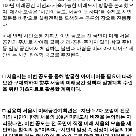
100년 미래공간 비전과 지속가능한 미래도시 방향을 논의했으
며, 제2차 포럼은 ‘시민이 묻고, 서울이 답하다’를 주제로 시민
질문을 바탕으로 실행전략을 모색하는 공론의 장으로 진행됐
다.
○ 세 번째 시민소통 기획인 이번 공모는 전 국민이 미래 서울
공간의 주체로 참여해 골목·거리·공원·주거지·일터·학교 주변
등 일상 공간에서 체감하는 불편과 바람을 미래 아이디어로 제
안하는 시민 참여형 공모로 추진된다.
□
서
울시는 이번 공모를 통해 발굴한 아이디어를 필요에 따라
보완
·
구체화하여 향후 서울의 미래공간 정책과 실행계획 수립
을 위한 기초
자료로 활용할 계획이다
.
□
김용학 서울시 미래공간기획관은
“
지난
1·2
차 포럼이 전문
가와 시민이
함께 서울의
100
년 미래도시 비전을 논의하는 자
리였다면
,
이번 공모는
전 국민이 직접 미래 서울의 모습을 제
안하는 참여의 장
”
이라며
,
“
시민의
일상 속 상상이 서울의
100