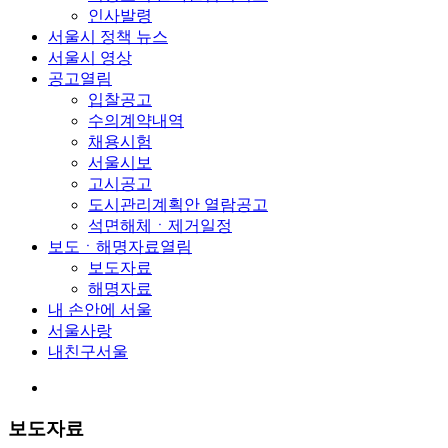
인사발령
서울시 정책 뉴스
서울시 영상
공고
열림
입찰공고
수의계약내역
채용시험
서울시보
고시공고
도시관리계획안 열람공고
석면해체ㆍ제거일정
보도ㆍ해명자료
열림
보도자료
해명자료
내 손안에 서울
서울사랑
내친구서울
보도자료