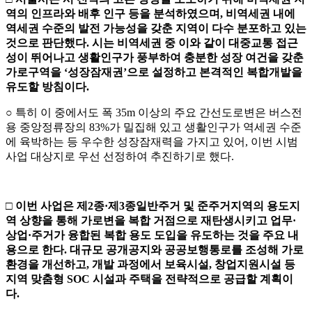
역의 인프라와 배후 인구 등을 분석하였으며
,
비역세권 내에
역세권 수준의 발전 가능성을 갖춘 지역이 다수 분포하고 있는
것으로 판단했다
.
시는 비역세권 중 이와 같이 대중교통 접근
성이 뛰어나고 생활인구가 풍부하여 충분한 성장 여건을 갖춘
가로구역을
‘
성장잠재권
’
으로 설정하고 본격적인 복합개발을
유도할 방침이다
.
○ 특히 이 중에서도 폭 35m 이상의 주요 간선도로변은 버스전
용 중앙정류장의 83%가 밀집해 있고 생활인구가 역세권 수준
에 육박하는 등 우수한 성장잠재력을 가지고 있어, 이번 시범
사업 대상지로 우선 선정하여 추진하기로 했다.
□
이번 사업은 제
2
종
·
제
3
종일반주거 및 준주거지역의 용도지
역 상향을 통해 가로변을 복합 거점으로 재탄생시키고 업무
·
상업
·
주거가 융합된 복합 용도 도입을 유도하는 것을 주요 내
용으로 한다
.
대규모 공개공지와 공공보행통로를 조성해 가로
환경을 개선하고
,
개발 과정에서 보육시설
,
창업지원시설 등
지역 맞춤형
SOC
시설과 주택을 전략적으로 공급할 계획이
다
.