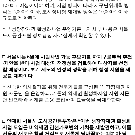
1,500㎡ 이상이어야 하며, 사업 방식에 따라 지구단위계획 방
식은 5,000㎡ 이하, 도시정비형 재개발 방식은 10,000㎡ 이하
규모로 제한된다.
○ 「성장잠재권 활성화사업 운영기준」의 세부 내용은 서울
도시공간포털 정보광장 자료실에서 확인할 수 있다.
□
서울시는
6
월에 시범사업 가능 후보지를 자치구로부터 추천
·
제안을 받아 사업 대상지 적정성을 검토하여 대상지를 선정
할 예정이며
,
초기 제도의 안정적 정착을 위해 행정 지원을 제
공할 계획이다
.
○ 신속한 의사결정을 위해 전문가들로 구성된 ‘성장잠재권 지
원 자문단’을 운영하되, 기존의 역세권 활성화사업 지원 자문
단 인프라와 체계를 준용·도입하여 효율성을 극대화한다.
□
안대희 서울시 도시공간본부장은
“
이번 성장잠재권 활성화
사업 도입은 비역세권 간선가로변의 가치를 재발견하고
,
이를
서울의 새로운 활력 거점으로 새롭게 탈바꿈하는 계기가 될