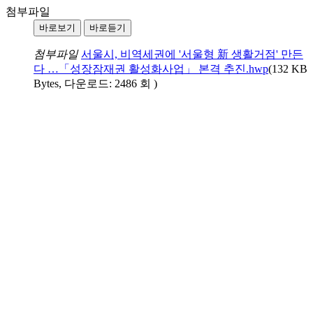
첨부파일
바로보기
바로듣기
첨부파일
서울시, 비역세권에 '서울형 新 생활거점' 만든
다 …「성장잠재권 활성화사업」 본격 추진.hwp
(132 KB
Bytes, 다운로드: 2486 회 )