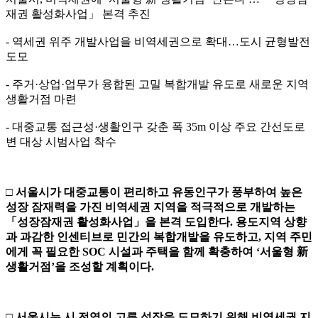
재권 활성화사업」 본격 추진
- 역세권 위주 개발사업을 비역세권으로 확대…도시 균형발전
도모
- 주거·상업·업무가 융합된 고밀 복합개발 유도로 새로운 지역
생활거점 마련
- 대중교통 접근성·생활인구 갖춘 폭 35m 이상 주요 간선도로
변 대상 시범사업 착수
□
서울시가 대중교통이 편리하고 유동인구가 풍부하여 높은
성장 잠재력을 가진 비역세권 지역을 적극적으로 개발하는
「
성장잠재권 활성화사업
」
을 본격 도입한다
.
용도지역 상향
과 과감한 인센티브로 민간의 복합개발을 유도하고
,
지역 주민
에게 꼭 필요한
SOC
시설과 주택을 함께 확충하여
‘
서울형
新
생활거점
’
을 조성할 계획이다
.
□
서울시는 시 전역의 고른 성장을 도모하기 위해 비역세권 지