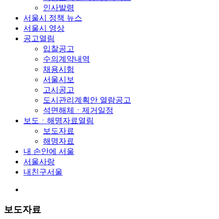
인사발령
서울시 정책 뉴스
서울시 영상
공고
열림
입찰공고
수의계약내역
채용시험
서울시보
고시공고
도시관리계획안 열람공고
석면해체ㆍ제거일정
보도ㆍ해명자료
열림
보도자료
해명자료
내 손안에 서울
서울사랑
내친구서울
보도자료