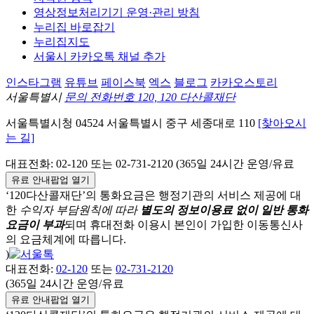
영상정보처리기기 운영·관리 방침
누리집 바로잡기
누리집지도
서울시 카카오톡 채널 추가
인스타그램
유튜브
페이스북
엑스
블로그
카카오스토리
서울특별시
문의 전화번호 120, 120 다산콜재단
서울특별시청
04524
서울특별시
중구
세종대로 110
[찾아오시
는 길]
대표전화:
02-120
또는 02-731-2120 (365일 24시간 운영/유료
유료 안내팝업 열기
‘120다산콜재단’의 통화요금은 행정기관의 서비스 제공에 대
한
수익자 부담원칙에 따라
별도의 정보이용료 없이 일반 통화
요금이 부과
되며
휴대전화 이용시 본인이 가입한 이동통신사
의 요금체계에 따릅니다.
)
대표전화:
02-120
또는
02-731-2120
(365일 24시간 운영/유료
유료 안내팝업 열기