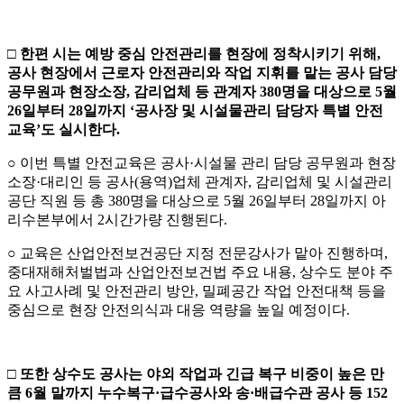
□
한편 시는 예방 중심 안전관리를 현장에 정착시키기 위해
,
공사 현장에서 근로자 안전관리와 작업 지휘를 맡는 공사 담당
공무원과 현장소장
,
감리업체 등 관계자
380
명을 대상으로
5
월
26
일부터
28
일까지
‘
공사장 및 시설물관리 담당자 특별 안전
교육
’
도 실시한다
.
○ 이번 특별 안전교육은 공사·시설물 관리 담당 공무원과 현장
소장·대리인 등 공사(용역)업체 관계자, 감리업체 및 시설관리
공단 직원 등 총 380명을 대상으로 5월 26일부터 28일까지 아
리수본부에서 2시간가량 진행된다.
○ 교육은 산업안전보건공단 지정 전문강사가 맡아 진행하며,
중대재해처벌법과 산업안전보건법 주요 내용, 상수도 분야 주
요 사고사례 및 안전관리 방안, 밀폐공간 작업 안전대책 등을
중심으로 현장 안전의식과 대응 역량을 높일 예정이다.
□
또한 상수도 공사는 야외 작업과 긴급 복구 비중이 높은 만
큼
6
월 말까지 누수복구
·
급수공사와 송
·
배급수관 공사 등
152