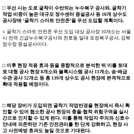
□
우선
시는 도로 굴착이 수반되는 누수복구 공사와
,
굴착기
작업 비중이 높은 대규모 정수센터 증설공사 등
10
개 상수도
공사장에
‘
굴착기 스마트 안전존
’
을 우선 도입할 계획이다
.
○ 굴착기 스마트 안전존 우선 도입 대상 공사장 10개소는 서울
시 전역 긴급누수복구공사와 천호동 일대 포장복구공사, 강북
정수장 증설공사이다.
□
이후 현장 적용 효과 등을 종합적으로 분석한 뒤 이를 토대
로 대형 공사 현장
8
개소와 블록시스템 공사
11
개소
,
송
·
배급
수관 공사
52
개소 등 총
139
개 상수도 공사 현장에 본격적으로
확대 적용할 예정이다
.
□
해당 장비가 도입되면 굴착기 작업반경을 현장에서 즉시 확
인할 수 있어 협소한 공사 현장의 충돌
·
협착 위험구역을 실시
간으로 인지할 수 있게 된다
.
이를 통해 작업자 주의와 신호수
안내에 의존하던 기존 안전관리를 한 단계 강화하고
,
현장 사
고 사전예방 효과도 높일 것으로 기대된다
.