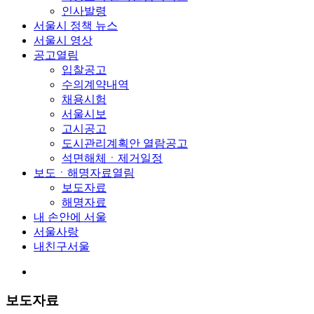
인사발령
서울시 정책 뉴스
서울시 영상
공고
열림
입찰공고
수의계약내역
채용시험
서울시보
고시공고
도시관리계획안 열람공고
석면해체ㆍ제거일정
보도ㆍ해명자료
열림
보도자료
해명자료
내 손안에 서울
서울사랑
내친구서울
보도자료