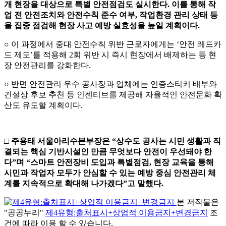
개 현장을 대상으로 특별 안전점검도 실시한다
.
이를 통해 작
업 전 안전조치와 안전수칙 준수 여부
,
작업환경 관리 상태 등
을 집중 점검해 현장 사고 예방 실효성을 높일 계획이다
.
○ 이 과정에서 중대 안전수칙 위반 근로자에게는 ‘안전 레드카
드 제도’를 적용해 2회 위반 시 즉시 현장에서 배제하는 등 현
장 안전관리를 강화한다.
○ 반면 안전관리 우수 공사장과 업체에는 인증스티커 배부와
건설상 후보 추천 등 인센티브를 제공해 자율적인 안전문화 확
산도 유도할 계획이다.
□
주용태 서울아리수본부장은
“
상수도 공사는 시민 생활과 직
결되는 핵심 기반시설인 만큼 무엇보다 안전이 우선돼야 한
다
”
며
“
스마트 안전장비 도입과 특별점검
,
현장 교육을 통해
시민과 작업자 모두가 안심할 수 있는 예방 중심 안전관리 체
계를 지속적으로 확대해 나가겠다
”
고 말했다
.
본 저작물은
"공공누리"
제4유형:출처표시+상업적 이용금지+변경금지
조
건에 따라 이용 할 수 있습니다.