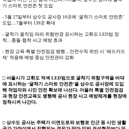
기 스마트 안전존 첫 도입
- 5월 27일부터 상수도 공사장 10곳에 ‘굴착기 스마트 안전존’
도입…7월부터 139곳 확대
- 굴착기 움직임 따라 위험반경 표시하는 고휘도 LED빔 장
착…충돌·협착 사고 예방 효과
- 현장 교육·특별 안전점검 병행…안전수칙 위반 시 ‘레드카드
제’ 적용해 예방 중심 안전관리 강화
□
서울시가 고휘도 적색
LED
빔으로 굴착기 위험구역을 바닥
에 표시하는
‘
굴착기 스마트 안전존
’
을 상수도 공사장에 도입
해 작업자와 시민 안전 확보에 나선다
.
아울러 특별 안전점검
과 현장 안전교육도 병행해 공사 현장 사고 예방체계를 현장에
정착시켜 나간다
.
□
상수도 공사는 주택가 이면도로와 보행로 인근 등 시민 생활
공간 가까이에서 진행되는 경우가 많아 일반 건설현장보다 안