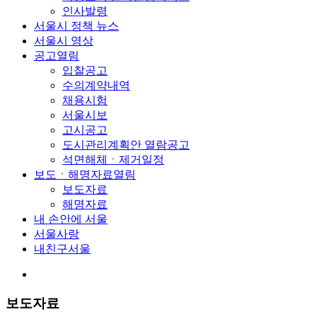
인사발령
서울시 정책 뉴스
서울시 영상
공고
열림
입찰공고
수의계약내역
채용시험
서울시보
고시공고
도시관리계획안 열람공고
석면해체ㆍ제거일정
보도ㆍ해명자료
열림
보도자료
해명자료
내 손안에 서울
서울사랑
내친구서울
보도자료