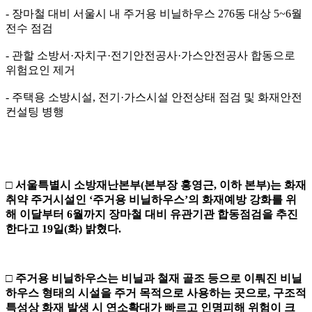
- 장마철 대비 서울시 내 주거용 비닐하우스 276동 대상 5~6월
전수 점검
- 관할 소방서·자치구·전기안전공사·가스안전공사 합동으로
위험요인 제거
- 주택용 소방시설, 전기·가스시설 안전상태 점검 및 화재안전
컨설팅 병행
□
서울특별시 소방재난본부
(
본부장 홍영근
,
이하 본부
)
는 화재
취약 주거시설인
‘
주거용 비닐하우스
’
의 화재예방 강화를 위
해 이달부터
6
월까지 장마철 대비 유관기관 합동점검을 추진
한다고
19
일
(
화
)
밝혔다
.
□
주거용 비닐하우스는 비닐과 철재 골조 등으로 이뤄진 비닐
하우스 형태의 시설을 주거 목적으로 사용하는 곳으로
,
구조적
특성상 화재 발생 시 연소확대가 빠르고 인명피해 위험이 크