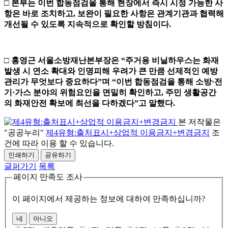
□
본부는 이번 합동점검을 통해 현장에서 즉시 시정 가능한 사
항은 바로 조치하고
,
보완이 필요한 사항은 관계기관과 협력해
개선될 수 있도록 지속적으로 확인할 방침이다
.
□
홍영근 서울소방재난본부장은
“
주거용 비닐하우스는 화재
발생 시 연소 확대와 인명피해 우려가 큰 만큼 선제적인 예방
관리가 무엇보다 중요하다
”
며
“
이번 합동점검을 통해 소방
·
전
기
·
가스 분야의 위험요인을 면밀히 확인하고
,
주민 생활공간
의 화재안전 확보에 최선을 다하겠다
”
고 말했다
.
본 저작물은
"공공누리"
제4유형:출처표시+상업적 이용금지+변경금지
조
건에 따라 이용 할 수 있습니다.
인쇄하기
공유하기
글퍼가기
목록
페이지 만족도 조사
이 페이지에서 제공하는 정보에 대하여 만족하십니까?
네
아니오