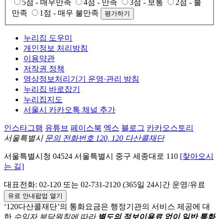
5점 - 매우만족
4점 - 만족
3점 - 보통
2점 - 불
만족
1점 - 매우 불만족
평가하기
누리집 도우미
개인정보 처리방침
이용약관
저작권 정책
영상정보처리기기 운영·관리 방침
누리집 바로잡기
누리집지도
서울시 카카오톡 채널 추가
인스타그램
유튜브
페이스북
엑스
블로그
카카오스토리
서울특별시
문의 전화번호 120, 120 다산콜재단
서울특별시청
04524
서울특별시
중구
세종대로 110
[찾아오시
는 길]
대표전화:
02-120
또는 02-731-2120 (365일 24시간 운영/유료
유료 안내팝업 열기
‘120다산콜재단’의 통화요금은 행정기관의 서비스 제공에 대
한
수익자 부담원칙에 따라
별도의 정보이용료 없이 일반 통화