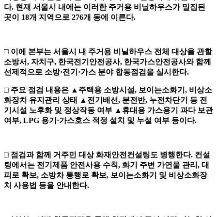
다
.
현재 서울시 내에는 이러한 주거용 비닐하우스가 밀집된
곳이
18
개 지역으로
276
개 동에 이른다
.
□
이에 본부는 서울시 내 주거용 비닐하우스 전체 대상을 관할
소방서
,
자치구
,
한국전기안전공사
,
한국가스안전공사와 함께
선제적으로 소방
·
전기
·
가스 분야 합동점검을 실시한다
.
□
주요 점검 내용은
▲
주택용 소방시설
,
보이는소화기
,
비상소
화장치 유지관리 상태
▲
전기배선
,
분전반
,
누전차단기 등 전
기시설 노후화 및 정상작동 여부
▲
휴대용 가스용기 과다 보관
여부
, LPG
용기
·
가스호스 적정 설치 및 누설 여부 등이다
.
□
점검과 함께 거주민 대상 화재안전컨설팅도 병행한다
.
컨설
팅에서는
전기제품 안전사용 수칙
,
화기 주변 가연물 관리
,
대
피로 확보
,
소방차
통행로 확보
,
보이는소화기 및 비상소화장
치 사용법 등을 안내한다
.