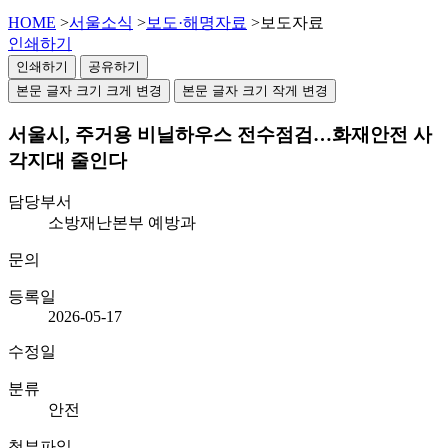
HOME
>
서울소식
>
보도·해명자료
>
보도자료
인쇄하기
인쇄하기
공유하기
본문 글자 크기 크게 변경
본문 글자 크기 작게 변경
서울시, 주거용 비닐하우스 전수점검…화재안전 사
각지대 줄인다
담당부서
소방재난본부 예방과
문의
등록일
2026-05-17
수정일
분류
안전
첨부파일