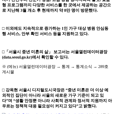
형 프로그램까지 다양한 서비스를 한 곳에서 제공하는 공간으
로 지난해
3
월 개소 후 현재까지 약
8
만 명이 방문했다
.
□
이외에도 지속적으로 증가하는
1
인 가구 대상 병원 안심동
행 서비스
,
안부 확인 서비스 등을 지원하고 있다
.
□
「
서울시 중년 미혼의 삶
」
보고서는 서울열린데이터광장
(data.seoul.go.kr)
에서 확인할 수 있다
.
※ (메뉴) 서울열린데이터광장 → 통계 → 통계소식 → 289호
게시물
□
강옥현 서울시 디지털도시국장은
“
중년 미혼은 더 이상 예
외적인 집단이 아니라 서울의 새로운 가구 기준이 되고 있
다
”
며
“
생활 안정뿐 아니라 사회적 관계와 정서적 지원까지 아
우르는 정책적 대응 필요성이 커지고 있다
”
고 밝혔다
.