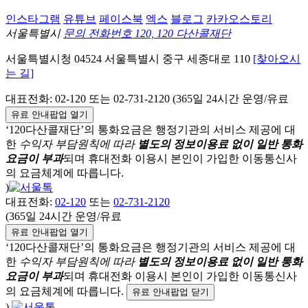
인스타그램
유튜브
페이스북
엑스
블로그
카카오스토리
서울특별시
문의 전화번호 120, 120 다산콜재단
서울특별시청
04524
서울특별시
중구
세종대로 110
[찾아오시
는 길]
대표전화:
02-120
또는 02-731-2120 (365일 24시간 운영/유료
유료 안내팝업 열기
‘120다산콜재단’의 통화요금은 행정기관의 서비스 제공에 대
한
수익자 부담원칙에 따라
별도의 정보이용료 없이 일반 통화
요금이 부과
되며
휴대전화 이용시 본인이 가입한 이동통신사
의 요금체계에 따릅니다.
)
대표전화:
02-120
또는
02-731-2120
(365일 24시간 운영/유료
유료 안내팝업 열기
‘120다산콜재단’의 통화요금은 행정기관의 서비스 제공에 대
한
수익자 부담원칙에 따라
별도의 정보이용료 없이 일반 통화
요금이 부과
되며
휴대전화 이용시 본인이 가입한 이동통신사
의 요금체계에 따릅니다.
유료 안내팝업 닫기
)