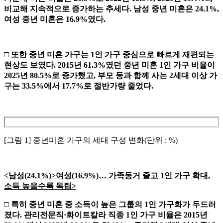
비교해 지속적으로
증가하는
추세다
.
남성 중년 미혼은
24.1%,
여성 중년 미혼은
16.9%
였다
.
□
또한 중년 미혼 가구는
1
인 가구 중심으로 빠르게 재편되는
현상도 보
였다
. 2015
년
61.3%
였던 중년 미혼
1
인 가구 비율이
2025
년
80.5%
로
증가했고
,
부모 등과 함께 사는
2
세대 이상 가
구는
33.5%
에서
17.7%
로
절반가량 줄었다
.
[그림 1] 중년미혼 가구의 세대 구성 변화(단위 : %)
<
남성
(24.1%)>
여성
(16.9%)
…
가족동거 줄고
1
인 가구 확대
,
소득 높을수록 독립
>
□
특히 중년 미혼 중 소득이 높은 그룹의
1
인 가구화가 두드러
졌다
.
관리전문직
·
화이트칼라 직종
1
인 가구 비율은
2015
년