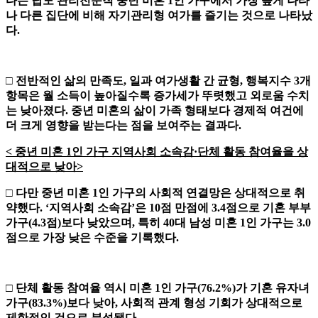
다는 답도 관리전문직 중년 미혼
1
인
가구에서 가장 높게 나타
나 다른 집단에 비해 자기관리형 여가를 즐기는
것으로 나타났
다
.
□
전반적인 삶의 만족도
,
일과 여가생활 간 균형
,
행복지수
3
개
항목은
월 소득이 높아질수록 증가세가 뚜렷했고 외로움 수치
는 낮아졌다
.
중년
미혼의 삶이 가족 형태보다 경제적 여건에
더 크게 영향을 받는다는 점을 보여주는 결과다
.
<
중년 미혼
1
인 가구 지역사회 소속감
·
단체 활동 참여율을 상
대적으로 낮아
>
□
다만 중년 미혼
1
인 가구의 사회적 연결망은 상대적으로 취
약했다
. ‘
지역사회 소속감
’
은
10
점 만점에
3.4
점으로 기혼 부부
가구
(4.3
점
)
보다
낮았으며
,
특히
40
대 남성 미혼
1
인 가구는
3.0
점으로 가장 낮은 수준을
기록했다
.
□
단체 활동 참여율 역시 미혼
1
인 가구
(76.2%)
가 기혼 유자녀
가구
(83.3%)
보다 낮아
,
사회적 관계 형성 기회가 상대적으로
제한적인 것으로 분석됐다
.