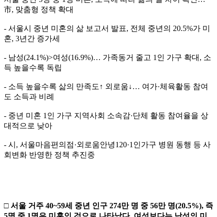
市, 맞춤형 정책 확대
- 서울시 중년 미혼의 삶 보고서 발표, 전체 중년의 20.5%가 미
혼, 3년간 증가세
- 남성(24.1%)>여성(16.9%)… 가족동거 줄고 1인 가구 확대, 소
득 높을수록 독립
- 소득 높을수록 삶의 만족도↑ 외로움↓… 여가·체육활동 참여
도 소득과 비례
- 중년 미혼 1인 가구 지역사회 소속감·단체 활동 참여율을 상
대적으로 낮아
- 시, 서울마음편의점·외로움안녕120·1인가구 병원 동행 등 사
회변화 반영한 정책 추진중
□
서울 거주
40~59
세 중년 인구
274
만 명 중
56
만 명
(20.5%),
즉
5
명
중
1
명은 미혼인 것으로 나타났다
.
여성보다는 남성의 미