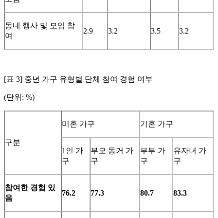
동네 행사 및 모임 참
2.9
3.2
3.5
3.2
여
[표 3] 중년 가구 유형별 단체 참여 경험 여부
(단위: %)
미혼 가구
기혼 가구
구분
1인 가
부모 동거 가
부부 가
유자녀 가
구
구
구
구
참여한 경험 있
76.2
77.3
80.7
83.3
음