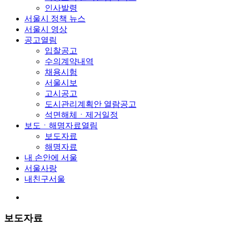
인사발령
서울시 정책 뉴스
서울시 영상
공고
열림
입찰공고
수의계약내역
채용시험
서울시보
고시공고
도시관리계획안 열람공고
석면해체ㆍ제거일정
보도ㆍ해명자료
열림
보도자료
해명자료
내 손안에 서울
서울사랑
내친구서울
보도자료