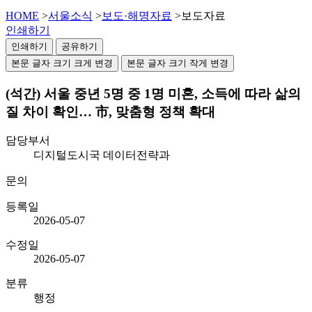
HOME
>
서울소식
>
보도·해명자료
>
보도자료
인쇄하기
인쇄하기
공유하기
본문 글자 크기 크게 변경
본문 글자 크기 작게 변경
(석간) 서울 중년 5명 중 1명 미혼, 소득에 따라 삶의
질 차이 확인… 市, 맞춤형 정책 확대
담당부서
디지털도시국 데이터전략과
문의
등록일
2026-05-07
수정일
2026-05-07
분류
행정