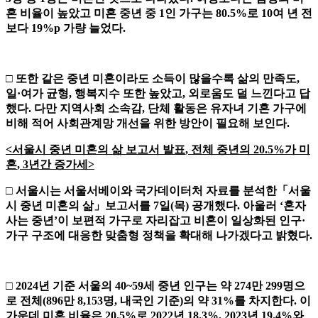
혼 비율이 높았고
미혼 중년 중
1
인 가구는
80.5%
로
10
여 년 전
보다
19%p
가량 늘었다
.
□
또한 같은 중년 미혼이라도 소득이 많을수록 삶의 만족도
,
일
·
여가 균형
,
행복지수 또한 높았고
,
외로움도 덜 느낀다고 답
했다
.
다만 지역사회
소속감
,
단체 활동은 유자녀 기혼 가구에
비해 적어 사회관계망 개선을
위한 방안이 필요해 보인다
.
<
서울시 중년 미혼의 삶 보고서 발표
,
전체 중년의
20.5%
가 미
혼
, 3
년간 증가세
>
□
서울시는 서울서베이와 국가데이터처 자료를 분석한
「
서울
시 중년 미
혼의 삶
」
보고서를
7
일
(
목
)
공개했다
.
아울러
‘
혼자
사는 중년
’
이 보편적
가구로 자리잡고 비혼이 일상화된 인구
·
가구 구조에 대응한 맞춤형 정
책을 확대해 나가겠다고 밝혔다
.
□
2024
년 기준 서울의
40~59
세 중년 인구는 약
274
만
299
명으
로 전체
(896
만
8,153
명
,
내국인 기준
)
의 약
31%
를 차지한다
.
이
가운데 미혼 비율은
20.5%
로
2022
년
18.3%, 2023
년
19.4%
와