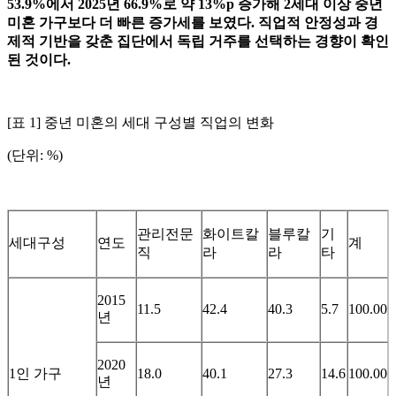
53.9%
에서
2025
년
66.9%
로 약
13%p
증가해
2
세대 이상 중년
미혼 가구보다 더 빠른 증
가세를 보였다
.
직업적 안정성과 경
제적 기반을 갖춘 집단에서 독립 거주를 선택하는 경향이 확인
된 것이다
.
[표 1] 중년 미혼의 세대 구성별 직업의 변화
(단위: %)
관리전문
화이트칼
블루칼
기
세대구성
연도
계
직
라
라
타
2015
11.5
42.4
40.3
5.7
100.00
년
2020
1인 가구
18.0
40.1
27.3
14.6
100.00
년