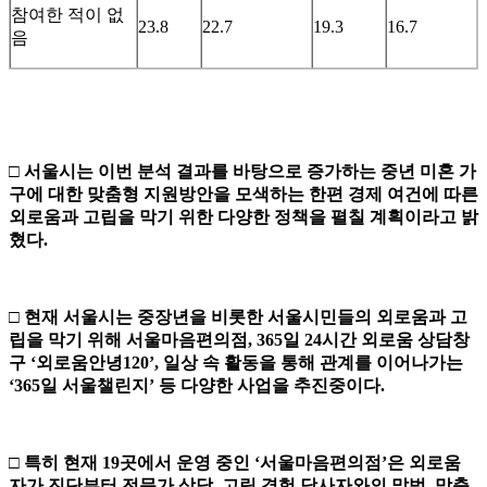
참여한 적이 없
23.8
22.7
19.3
16.7
음
□
서울시는 이번 분석 결과를 바탕으로 증가하는 중년 미혼 가
구에 대한 맞춤형 지원방안을 모색하는 한편 경제 여건에 따른
외로움과 고립을 막기 위한 다양한 정책을 펼칠 계획이라고 밝
혔다
.
□
현재 서울시는 중장년을 비롯한 서울시민들의 외로움과 고
립을 막기 위해 서울마음편의점
, 365
일
24
시간 외로움 상담창
구
‘
외로움안녕
120’,
일상 속 활동을 통해 관계를 이어나가는
‘365
일 서울챌린지
’
등 다양한 사업을 추진중이다
.
□
특히 현재
19
곳에서 운영 중인
‘
서울마음편의점
’
은 외로움
자가 진단부터
전문가 상담
,
고립 경험 당사자와의 말벗
,
맞춤