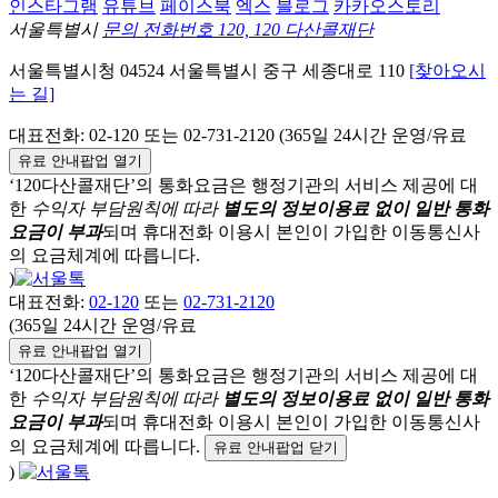
인스타그램
유튜브
페이스북
엑스
블로그
카카오스토리
서울특별시
문의 전화번호 120, 120 다산콜재단
서울특별시청
04524
서울특별시
중구
세종대로 110
[찾아오시
는 길]
대표전화:
02-120
또는 02-731-2120 (365일 24시간 운영/유료
유료 안내팝업 열기
‘120다산콜재단’의 통화요금은 행정기관의 서비스 제공에 대
한
수익자 부담원칙에 따라
별도의 정보이용료 없이 일반 통화
요금이 부과
되며
휴대전화 이용시 본인이 가입한 이동통신사
의 요금체계에 따릅니다.
)
대표전화:
02-120
또는
02-731-2120
(365일 24시간 운영/유료
유료 안내팝업 열기
‘120다산콜재단’의 통화요금은 행정기관의 서비스 제공에 대
한
수익자 부담원칙에 따라
별도의 정보이용료 없이 일반 통화
요금이 부과
되며
휴대전화 이용시 본인이 가입한 이동통신사
의 요금체계에 따릅니다.
유료 안내팝업 닫기
)