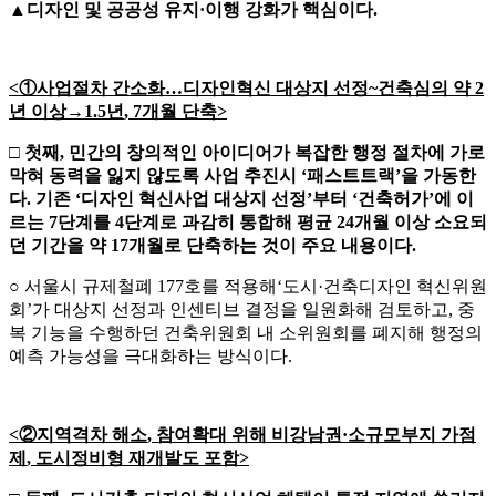
▲
디자인 및 공공성 유지
·
이행 강화가 핵심이다
.
<
①
사업절차 간소화
…
디자인혁신 대상지 선정
~
건축심의 약
2
년 이상
→
1.5
년
, 7
개월 단축
>
□
첫째
,
민간의 창의적인 아이디어가 복잡한 행정 절차에 가로
막혀 동력을 잃지 않도록 사업 추진시
‘
패스트트랙
’
을 가동한
다
.
기존
‘
디자인 혁신사업 대상지 선정
’
부터
‘
건축허가
’
에 이
르는
7
단계를
4
단계로 과감히 통합해 평균
24
개월 이상 소요되
던 기간을 약
17
개월로 단축하는 것이 주요 내용이다
.
○ 서울시 규제철폐 177호를 적용해‘도시·건축디자인 혁신위원
회’가 대상지 선정과 인센티브 결정을 일원화해 검토하고, 중
복 기능을 수행하던 건축위원회 내 소위원회를 폐지해 행정의
예측 가능성을 극대화하는 방식이다.
<
②
지역격차 해소
,
참여확대 위해 비강남권
·
소규모부지 가점
제
,
도시정비형 재개발도 포함
>