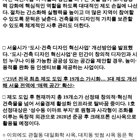
력 강화에 핵심적인 역할을 하도록 대대적인 제도 손질에 나선
다
.
절차는 간소화해 실행력을 높이고 더 많은 지역이 참여할
수 있도록 문턱은 낮춘다
.
건축물의 디자인적 가치를 보존할
수 있도록 체계적인 사후 관리도 더한다
.
□
서울시가
‘
도시
·
건축 디자인 혁신사업
’
개선방안을 발표했
다
. ‘
도시
·
건축 디자인 혁신사업
’
은 민간이 창의적 디자인과 시
민 누구나 이용 가능한 공공성 있는 공간을 제안할 경우
,
높이
·
용적률 완화 등 인센티브를 제공하는 사업이다
.
<
’23
년 전국 최초 제도 도입 후
19
개소 가시화
…
3
대 제도 개선
해 서울 전역에
‘
매력 공간
’
확산
>
□
제도 도입 후 현재까지 총
19
개소가 선정돼 창의적
·
혁신적
건축물을 넘어 서울경제 활성화 인프라로 탈바꿈 중이다
. 1
호
선정대상은
‘
성수동 이마트 부지
’
로 원형과 사각형이 조화를
이루는 독창적 외관으로
2028
년 준공 후 크래프톤 신사옥으로
활용될 예정이다
.
○ 이외에도 관철동 대일화학 사옥, 대치동 빗썸 사옥 등은 혁