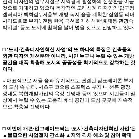
신적 디자인의 업무시설로 지역경제 활성화의 선순환을 이끌
것으로 기대하고 있으며 독창적인 모래시계 디자인의‘압구정
갤러리아 백화점’, 저층부 개방 녹지 숲을 계획한‘잠원동 리버
사이드호텔 부지’, 전통 한옥 곡선을 재해석한‘효제동 관광숙
박시설’ 등도 도시에 활력을 불어 넣을 것으로 전망하고 있다.
□
‘
도시
·
건축디자인혁신 사업
’
의 또 하나의 특징은 건축물의
외관 디자인 개선뿐만 아니라
,
시민
누구나 누릴 수 있는 개방
공간을 대폭 확충해 도시의 공공성을
획기적
으로 강화하는 것
이다
.
○ 대표적으로 서울 숲과 유기적으로 연결된 삼표레미콘 부지
의 도심 속 쉼터, 서초구 코오롱 스포렉스 부지 내 선큰 광장,
성내동 복합개발사업의 옥상 전망대 등이 있으며 시민들이 일
상에서 누릴 수 있는 고품격 휴식 공간이 도심 곳곳에 지속적
으로 확충될 전망이다.
□
이번에 개편
·
업그레이드되는
‘
도시
·
건축디자인혁신 사업
’
은
▲
불필요한 사업절차 간소화
▲
지역
격차 해소 및 참여 확대