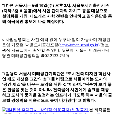
□
한편 서울시는
6
월
10
일
(
수
)
오후
2
시
,
서울도시건축전시관
(
지하
3
층 비움홀
)
에서 사업 관계자와
자치구 등을 대상으로
설명회를 개최
,
제도개선 사항 전반을 안내하고 질의응답을 통
해 적극적인 홍보에 나설 예정이다
.
○ 사업설명회는 사전 예약 없이 누구나 참여 가능하며 개정된
운영 기준은 ‘서울도시공간포털(
https://urban.seoul.go.kr)
’정보
광장-자료실에서 확인할 수 있다. ※문의: 서울시 미래공간담
당관 미래공간정책팀 ☎02-2133-7619)
□
김용학 서울시 미래공간기획관은
“
도시건축 디자인 혁신사
업
제도 개선은 그간의 성과를 바탕
으로 서울이라는 도시의
‘
공간 체질
’
을 바꾸는 도약을 위한 것
”
이라며
,
“
단순히 보기 좋
은 건물을 짓는 것이 아니라
,
건축물이 시민에게 쉼표를
제공
하고 도시의 품격을 결정하는 인프라가 되도록 하여 서울의 글
로벌
경쟁력을 지속적으로 높여 나가겠다
”
고 밝혔다
.
본 저작물은