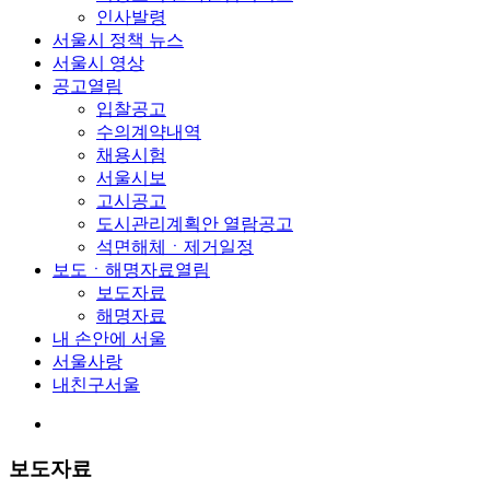
인사발령
서울시 정책 뉴스
서울시 영상
공고
열림
입찰공고
수의계약내역
채용시험
서울시보
고시공고
도시관리계획안 열람공고
석면해체ㆍ제거일정
보도ㆍ해명자료
열림
보도자료
해명자료
내 손안에 서울
서울사랑
내친구서울
보도자료