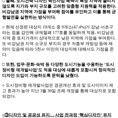
□
둘째
,
도시건축 디자인 혁신사업 혜택이 특정 지역에 쏠리지
않도록 지가와
부지 규모를 고려한 맞춤형 지원책을 적용한다
.
비강남권 지역에 가점을 부여해 참여를 유인하고 이를 통해 균
형발전을 실현하는 방식이다
.
○ 현재 선정된 대상지 19개소 중 9개소(47.4%)가 강남·서초구
라는 점을 감안해 규제철폐 177호를 동일하게 적용, 비강남권
지역 중 토지가격이 상대적으로 낮은 지역에 가점을 부여한다.
또 비강남권 지역 소규모 부지의 경우 저층부 개방성 등에 제
약이 있음에 따라 5천㎡ 미만의 대상지에 대해서도 가점을 준
다.
□
또한
,
업무
·
문화
·
숙박 등 다양한 도시기능을 수용하는
‘
도시
정비형 재개발사업
’
도 적용
대상에 새롭게 포함시켜
창의적인
디자인 도입이 가능하도록 문턱을 낮췄다
.
○ 도시정비형 재개발사업은 경관개선 효과 및 도시이미지 제
고 효과가 높아 지난 3월 30일 조례 개정을 통해 대상지로 포함
되었다.
<
③
디자인 및 공공성 유지
…
사업 전과정
‘
핵심디자인
’
유지