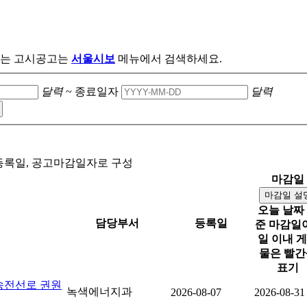
않는 고시공고는
서울시보
메뉴에서 검색하세요.
달력
~
종료일자
달력
 등록일, 공고마감일자로 구성
마감일
마감일 설
오늘 날짜
담당부서
등록일
준 마감일이
일 이내 
물은 빨간
표기
설송전선로 권원
녹색에너지과
2026-08-07
2026-08-31