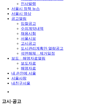
인사발령
서울시 정책 뉴스
서울시 영상
공고
열림
입찰공고
수의계약내역
채용시험
서울시보
고시공고
도시관리계획안 열람공고
석면해체ㆍ제거일정
보도ㆍ해명자료
열림
보도자료
해명자료
내 손안에 서울
서울사랑
내친구서울
고시·공고