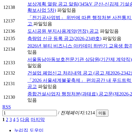
보상계획 열람 공고 알림(345kV 군산-신김제 기
12138
확보사업 5차)
파일있음
「전기공사업법」 위반에 따른 행정처분 사전통지
12137
고
파일있음
12136
도시공원 부지사용계약(연장) 공고
파일있음
12135
측량업 신규 등록 공고(2026-2349호)
파일있음
2026년 뷰티 비즈니스 아카데미 하반기 교육생 합
12134
있음
서울동남아동보호전문기관 상담원(기간제 계약직)
12133
일있음
12132
건설업 폐업신고 처리내역 공고 (공고 제2026-2342
「2026 서울세계불꽃축제」 편의공간 내 푸드트럭
12131
공고
파일있음
종합건설사업자 행정처분(과태료) 공고문(제2026-23
12130
있음
RSS
/
전체페이지:
1214
이동
1
2
3
4
5
다음
마지막
누리집 도우미