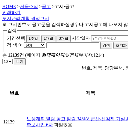
HOME
>
서울소식
>
공고
>
고시·공고
인쇄하기
도시관리계획 결정고시
※ 고시번호로 공고문을 검색하실경우나 고시공고에 나오지 
검색
기간선택
시작일자
1주일
1개월
3개월
검 색 어
검색
초기화
총
12139
건
(페이지
현재페이지:
1
/
전체페이지:
1214)
보기
번호, 제목, 담당부서,
번호
제목
보상계획 열람 공고 알림 345kV 군산-신김제 기
12139
확보사업 6차
파일있음