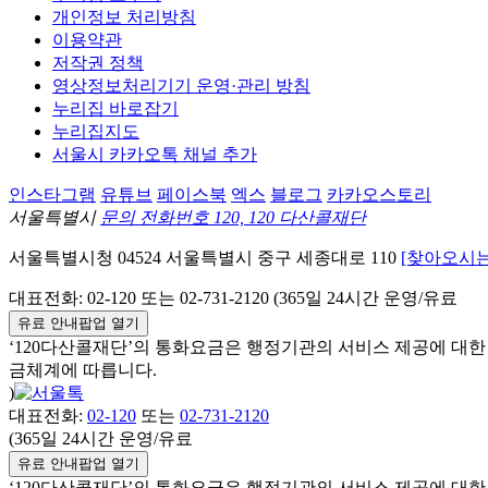
개인정보 처리방침
이용약관
저작권 정책
영상정보처리기기 운영·관리 방침
누리집 바로잡기
누리집지도
서울시 카카오톡 채널 추가
인스타그램
유튜브
페이스북
엑스
블로그
카카오스토리
서울특별시
문의 전화번호 120, 120 다산콜재단
서울특별시청
04524
서울특별시
중구
세종대로 110
[찾아오시는
대표전화:
02-120
또는 02-731-2120 (365일 24시간 운영/유료
유료 안내팝업 열기
‘120다산콜재단’의 통화요금은 행정기관의 서비스 제공에 대
금체계에 따릅니다.
)
대표전화:
02-120
또는
02-731-2120
(365일 24시간 운영/유료
유료 안내팝업 열기
‘120다산콜재단’의 통화요금은 행정기관의 서비스 제공에 대