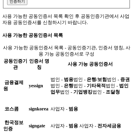
인증하기
사용 가능한 공동인증서 목록 확인 후 공동인증기관에서 사업
자용 공동인증서를 신청하시기 바랍니다.
사용 가능한 공동인증서 목록
사용 가능한 공동인증서 목록 - 공동인증기관, 인증서 명칭, 사
용 가능 공동인증서로 구성
공동인증기
인증서 명
사용 가능 공동인증서
관
칭
법인 -
범용
법인 -
은행/보험
법인 -
증권
금융결제
yessign
법인 -
은행
법인 -
기타목적
법인 -
법인
원
업무
법인 -
기업뱅킹
법인 -
조달청
코스콤
signkorea
사업자 -
범용
한국정보
signgate
사업자 -
범용
사업자 -
전자세금용
인증