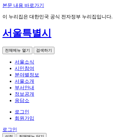
본문 내용 바로가기
이 누리집은 대한민국 공식 전자정부 누리집입니다.
서울특별시
전체메뉴 열기
검색하기
서울소식
시민참여
분야별정보
서울소개
부서안내
정보공개
응답소
로그인
회원가입
로그인
설정
전체메뉴 닫기