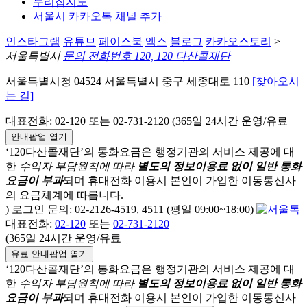
누리집지도
서울시 카카오톡 채널 추가
인스타그램
유튜브
페이스북
엑스
블로그
카카오스토리
>
서울특별시
문의 전화번호 120, 120 다산콜재단
서울특별시청 04524 서울특별시 중구 세종대로 110
[찾아오시
는 길]
대표전화: 02-120 또는 02-731-2120 (365일 24시간 운영/유료
안내팝업 열기
‘120다산콜재단’의 통화요금은 행정기관의 서비스 제공에 대
한
수익자 부담원칙에 따라
별도의 정보이용료 없이 일반 통화
요금이 부과
되며
휴대전화 이용시 본인이 가입한 이동통신사
의 요금체계에 따릅니다.
) 로그인 문의: 02-2126-4519, 4511 (평일 09:00~18:00)
대표전화:
02-120
또는
02-731-2120
(365일 24시간 운영/유료
유료 안내팝업 열기
‘120다산콜재단’의 통화요금은 행정기관의 서비스 제공에 대
한
수익자 부담원칙에 따라
별도의 정보이용료 없이 일반 통화
요금이 부과
되며
휴대전화 이용시 본인이 가입한 이동통신사