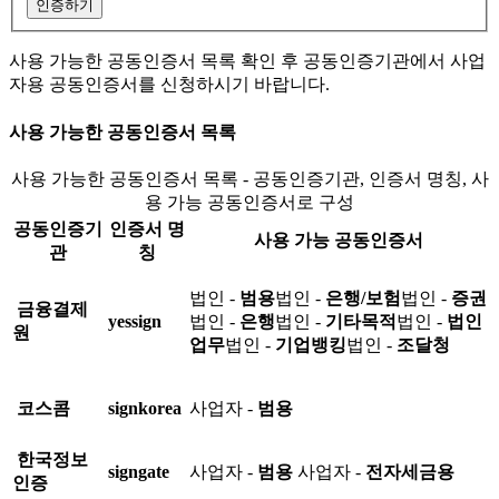
인증하기
사용 가능한 공동인증서 목록 확인 후 공동인증기관에서 사업
자용 공동인증서를 신청하시기 바랍니다.
사용 가능한 공동인증서 목록
사용 가능한 공동인증서 목록 - 공동인증기관, 인증서 명칭, 사
용 가능 공동인증서로 구성
공동인증기
인증서 명
사용 가능 공동인증서
관
칭
법인 -
범용
법인 -
은행/보험
법인 -
증권
금융결제
yessign
법인 -
은행
법인 -
기타목적
법인 -
법인
원
업무
법인 -
기업뱅킹
법인 -
조달청
코스콤
signkorea
사업자 -
범용
한국정보
signgate
사업자 -
범용
사업자 -
전자세금용
인증