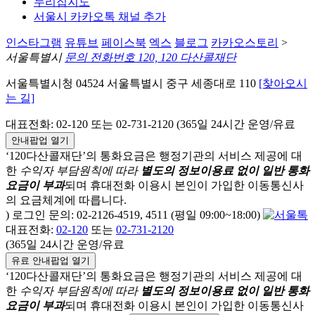
누리집지도
서울시 카카오톡 채널 추가
인스타그램
유튜브
페이스북
엑스
블로그
카카오스토리
>
서울특별시
문의 전화번호 120, 120 다산콜재단
서울특별시청 04524 서울특별시 중구 세종대로 110
[찾아오시
는 길]
대표전화: 02-120 또는 02-731-2120 (365일 24시간 운영/유료
안내팝업 열기
‘120다산콜재단’의 통화요금은 행정기관의 서비스 제공에 대
한
수익자 부담원칙에 따라
별도의 정보이용료 없이 일반 통화
요금이 부과
되며
휴대전화 이용시 본인이 가입한 이동통신사
의 요금체계에 따릅니다.
) 로그인 문의: 02-2126-4519, 4511 (평일 09:00~18:00)
대표전화:
02-120
또는
02-731-2120
(365일 24시간 운영/유료
유료 안내팝업 열기
‘120다산콜재단’의 통화요금은 행정기관의 서비스 제공에 대
한
수익자 부담원칙에 따라
별도의 정보이용료 없이 일반 통화
요금이 부과
되며
휴대전화 이용시 본인이 가입한 이동통신사