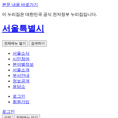
본문 내용 바로가기
이 누리집은 대한민국 공식 전자정부 누리집입니다.
서울특별시
전체메뉴 열기
검색하기
서울소식
시민참여
분야별정보
서울소개
부서안내
정보공개
응답소
로그인
회원가입
로그인
설정
전체메뉴 닫기