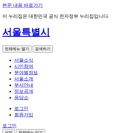
본문 내용 바로가기
이 누리집은 대한민국 공식 전자정부 누리집입니다.
서울특별시
전체메뉴 열기
검색하기
서울소식
시민참여
분야별정보
서울소개
부서안내
정보공개
응답소
로그인
회원가입
로그인
설정
전체메뉴 닫기