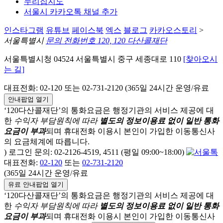
누리집지도
서울시 카카오톡 채널 추가
인스타그램
유튜브
페이스북
엑스
블로그
카카오스토리
>
서울특별시
문의 전화번호 120, 120 다산콜재단
서울특별시청 04524 서울특별시 중구 세종대로 110
[찾아오시
는 길]
대표전화: 02-120 또는 02-731-2120 (365일 24시간 운영/유료
안내팝업 열기
‘120다산콜재단’의 통화요금은 행정기관의 서비스 제공에 대
한
수익자 부담원칙에 따라
별도의 정보이용료 없이 일반 통화
요금이 부과
되며
휴대전화 이용시 본인이 가입한 이동통신사
의 요금체계에 따릅니다.
) 로그인 문의: 02-2126-4519, 4511 (평일 09:00~18:00)
대표전화:
02-120
또는
02-731-2120
(365일 24시간 운영/유료
유료 안내팝업 열기
‘120다산콜재단’의 통화요금은 행정기관의 서비스 제공에 대
한
수익자 부담원칙에 따라
별도의 정보이용료 없이 일반 통화
요금이 부과
되며
휴대전화 이용시 본인이 가입한 이동통신사