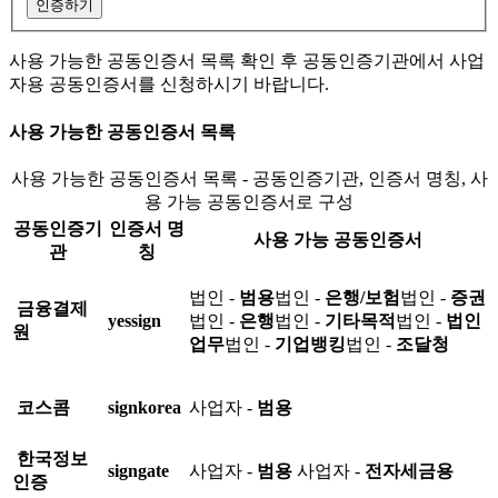
인증하기
사용 가능한 공동인증서 목록 확인 후 공동인증기관에서 사업
자용 공동인증서를 신청하시기 바랍니다.
사용 가능한 공동인증서 목록
사용 가능한 공동인증서 목록 - 공동인증기관, 인증서 명칭, 사
용 가능 공동인증서로 구성
공동인증기
인증서 명
사용 가능 공동인증서
관
칭
법인 -
범용
법인 -
은행/보험
법인 -
증권
금융결제
yessign
법인 -
은행
법인 -
기타목적
법인 -
법인
원
업무
법인 -
기업뱅킹
법인 -
조달청
코스콤
signkorea
사업자 -
범용
한국정보
signgate
사업자 -
범용
사업자 -
전자세금용
인증