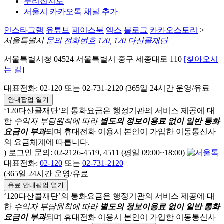
누리집지도
서울시 카카오톡 채널 추가
인스타그램
유튜브
페이스북
엑스
블로그
카카오스토리
>
서울특별시
문의 전화번호 120, 120 다산콜재단
서울특별시청 04524 서울특별시 중구 세종대로 110
[찾아오시
는 길]
대표전화: 02-120 또는 02-731-2120 (365일 24시간 운영/유료
안내팝업 열기
‘120다산콜재단’의 통화요금은 행정기관의 서비스 제공에 대
한
수익자 부담원칙에 따라
별도의 정보이용료 없이 일반 통화
요금이 부과
되며
휴대전화 이용시 본인이 가입한 이동통신사
의 요금체계에 따릅니다.
) 로그인 문의: 02-2126-4519, 4511 (평일 09:00~18:00)
대표전화:
02-120
또는
02-731-2120
(365일 24시간 운영/유료
유료 안내팝업 열기
‘120다산콜재단’의 통화요금은 행정기관의 서비스 제공에 대
한
수익자 부담원칙에 따라
별도의 정보이용료 없이 일반 통화
요금이 부과
되며
휴대전화 이용시 본인이 가입한 이동통신사