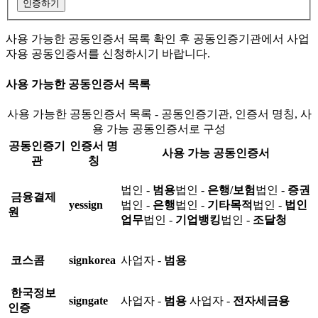
인증하기
사용 가능한 공동인증서 목록 확인 후 공동인증기관에서 사업
자용 공동인증서를 신청하시기 바랍니다.
사용 가능한 공동인증서 목록
사용 가능한 공동인증서 목록 - 공동인증기관, 인증서 명칭, 사
용 가능 공동인증서로 구성
공동인증기
인증서 명
사용 가능 공동인증서
관
칭
법인 -
범용
법인 -
은행/보험
법인 -
증권
금융결제
yessign
법인 -
은행
법인 -
기타목적
법인 -
법인
원
업무
법인 -
기업뱅킹
법인 -
조달청
코스콤
signkorea
사업자 -
범용
한국정보
signgate
사업자 -
범용
사업자 -
전자세금용
인증