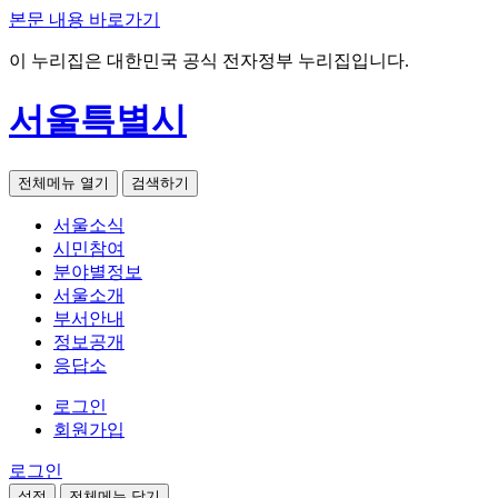
본문 내용 바로가기
이 누리집은 대한민국 공식 전자정부 누리집입니다.
서울특별시
전체메뉴 열기
검색하기
서울소식
시민참여
분야별정보
서울소개
부서안내
정보공개
응답소
로그인
회원가입
로그인
설정
전체메뉴 닫기