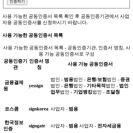
인증하기
사용 가능한 공동인증서 목록 확인 후 공동인증기관에서 사업
자용 공동인증서를 신청하시기 바랍니다.
사용 가능한 공동인증서 목록
사용 가능한 공동인증서 목록 - 공동인증기관, 인증서 명칭, 사
용 가능 공동인증서로 구성
공동인증기
인증서 명
사용 가능 공동인증서
관
칭
법인 -
범용
법인 -
은행/보험
법인 -
증권
금융결제
yessign
법인 -
은행
법인 -
기타목적
법인 -
법인
원
업무
법인 -
기업뱅킹
법인 -
조달청
코스콤
signkorea
사업자 -
범용
한국정보
signgate
사업자 -
범용
사업자 -
전자세금용
인증