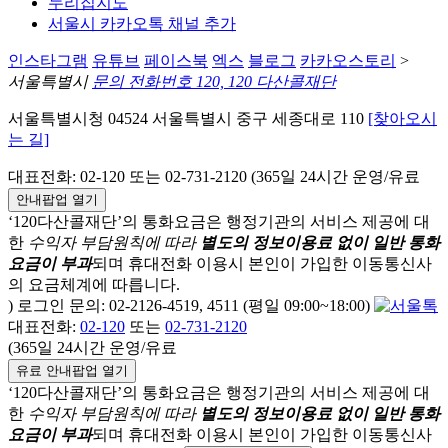
누리집지도
서울시 카카오톡 채널 추가
인스타그램
유튜브
페이스북
엑스
블로그
카카오스토리
>
서울특별시
문의 전화번호 120, 120 다산콜재단
서울특별시청 04524 서울특별시 중구 세종대로 110
[찾아오시
는 길]
대표전화: 02-120 또는 02-731-2120 (365일 24시간 운영/유료
안내팝업 열기
‘120다산콜재단’의 통화요금은 행정기관의 서비스 제공에 대
한
수익자 부담원칙에 따라
별도의 정보이용료 없이 일반 통화
요금이 부과
되며
휴대전화 이용시 본인이 가입한 이동통신사
의 요금체계에 따릅니다.
) 로그인 문의: 02-2126-4519, 4511 (평일 09:00~18:00)
대표전화:
02-120
또는
02-731-2120
(365일 24시간 운영/유료
유료 안내팝업 열기
‘120다산콜재단’의 통화요금은 행정기관의 서비스 제공에 대
한
수익자 부담원칙에 따라
별도의 정보이용료 없이 일반 통화
요금이 부과
되며
휴대전화 이용시 본인이 가입한 이동통신사