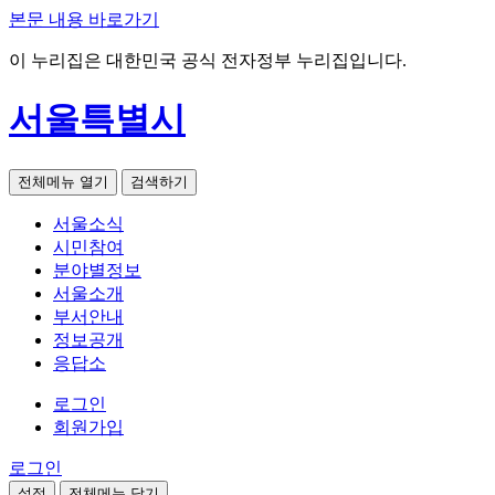
본문 내용 바로가기
이 누리집은 대한민국 공식 전자정부 누리집입니다.
서울특별시
전체메뉴 열기
검색하기
서울소식
시민참여
분야별정보
서울소개
부서안내
정보공개
응답소
로그인
회원가입
로그인
설정
전체메뉴 닫기