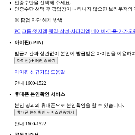
인증수단을 선택해 주세요.
인증수단 선택 후 팝업창이 나타나지 않으면 브라우저의
※ 팝업 차단 해제 방법
PC
크롬·엣지앱
웨일·삼성·사파리앱
네이버·다음·카카오
아이핀(i-PIN)
발급기관과 상관없이 본인이 발급받은
아이핀을 이용하
아이핀(i-PIN)
인증하기
아이핀 신규가입
도움말
안내 1600-1522
휴대폰 본인확인 서비스
본인 명의의 휴대폰으로
본인확인을 할 수 있습니다.
휴대폰 본인확인 서비스
인증하기
안내 1600-1522
공동인증서