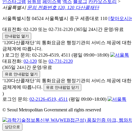
인스타그램
유튜브
페이스북
엑스
블로그
카카오스토리
>
서울특별시
문의 전화번호 120, 120 다산콜재단
서울특별시청 04524 서울특별시 중구 세종대로 110
[찾아오시는
대표전화: 02-120 또는 02-731-2120 (365일 24시간 운영/유료
안내팝업 열기
‘120다산콜재단’의 통화요금은 행정기관의 서비스 제공에 대
금체계에 따릅니다.
) 로그인 문의: 02-2126-4519, 4511 (평일 09:00~18:00)
대표전화:
02-120
또는
02-731-2120
(365일 24시간 운영/유료
유료 안내팝업 열기
‘120다산콜재단’의 통화요금은 행정기관의 서비스 제공에 대
금체계에 따릅니다.
유료 안내팝업 닫기
)
로그인 문의:
02-2126-4519, 4511
(평일 09:00~18:00)
© Seoul Metropolitan Government all rights reserved
상단으로