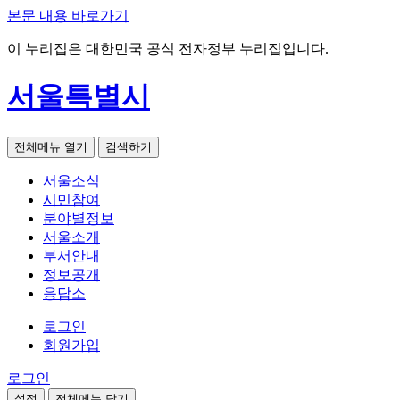
본문 내용 바로가기
이 누리집은 대한민국 공식 전자정부 누리집입니다.
서울특별시
전체메뉴 열기
검색하기
서울소식
시민참여
분야별정보
서울소개
부서안내
정보공개
응답소
로그인
회원가입
로그인
설정
전체메뉴 닫기