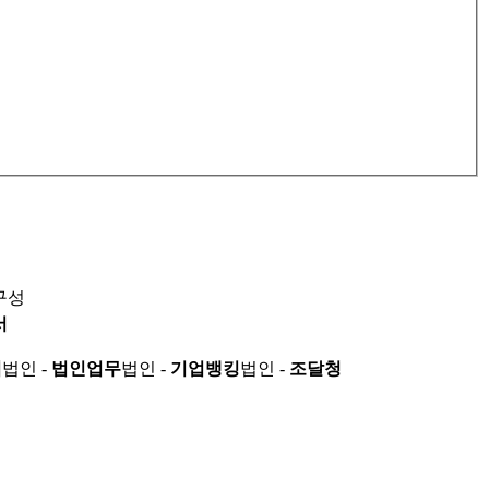
구성
서
적
법인 -
법인업무
법인 -
기업뱅킹
법인 -
조달청