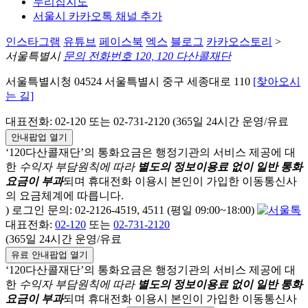
누리집지도
서울시 카카오톡 채널 추가
인스타그램
유튜브
페이스북
엑스
블로그
카카오스토리
>
서울특별시
문의 전화번호 120, 120 다산콜재단
서울특별시청 04524 서울특별시 중구 세종대로 110
[찾아오시
는 길]
대표전화: 02-120 또는 02-731-2120 (365일 24시간 운영/유료
안내팝업 열기
‘120다산콜재단’의 통화요금은 행정기관의 서비스 제공에 대
한
수익자 부담원칙에 따라
별도의 정보이용료 없이 일반 통화
요금이 부과
되며
휴대전화 이용시 본인이 가입한 이동통신사
의 요금체계에 따릅니다.
) 로그인 문의: 02-2126-4519, 4511 (평일 09:00~18:00)
대표전화:
02-120
또는
02-731-2120
(365일 24시간 운영/유료
유료 안내팝업 열기
‘120다산콜재단’의 통화요금은 행정기관의 서비스 제공에 대
한
수익자 부담원칙에 따라
별도의 정보이용료 없이 일반 통화
요금이 부과
되며
휴대전화 이용시 본인이 가입한 이동통신사