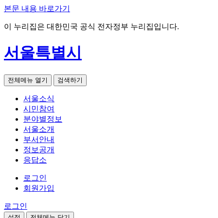
본문 내용 바로가기
이 누리집은 대한민국 공식 전자정부 누리집입니다.
서울특별시
전체메뉴 열기
검색하기
서울소식
시민참여
분야별정보
서울소개
부서안내
정보공개
응답소
로그인
회원가입
로그인
설정
전체메뉴 닫기