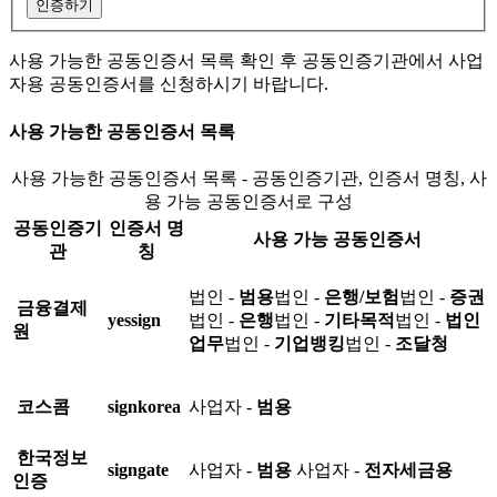
인증하기
사용 가능한 공동인증서 목록 확인 후 공동인증기관에서 사업
자용 공동인증서를 신청하시기 바랍니다.
사용 가능한 공동인증서 목록
사용 가능한 공동인증서 목록 - 공동인증기관, 인증서 명칭, 사
용 가능 공동인증서로 구성
공동인증기
인증서 명
사용 가능 공동인증서
관
칭
법인 -
범용
법인 -
은행/보험
법인 -
증권
금융결제
yessign
법인 -
은행
법인 -
기타목적
법인 -
법인
원
업무
법인 -
기업뱅킹
법인 -
조달청
코스콤
signkorea
사업자 -
범용
한국정보
signgate
사업자 -
범용
사업자 -
전자세금용
인증