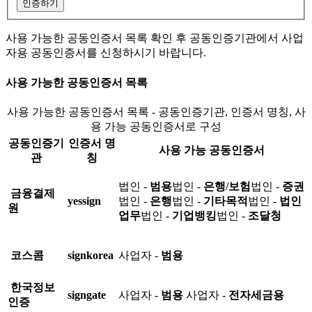
인증하기
사용 가능한 공동인증서 목록 확인 후 공동인증기관에서 사업
자용 공동인증서를 신청하시기 바랍니다.
사용 가능한 공동인증서 목록
사용 가능한 공동인증서 목록 - 공동인증기관, 인증서 명칭, 사
용 가능 공동인증서로 구성
공동인증기
인증서 명
사용 가능 공동인증서
관
칭
법인 -
범용
법인 -
은행/보험
법인 -
증권
금융결제
yessign
법인 -
은행
법인 -
기타목적
법인 -
법인
원
업무
법인 -
기업뱅킹
법인 -
조달청
코스콤
signkorea
사업자 -
범용
한국정보
signgate
사업자 -
범용
사업자 -
전자세금용
인증