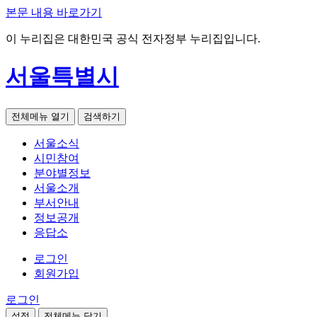
본문 내용 바로가기
이 누리집은 대한민국 공식 전자정부 누리집입니다.
서울특별시
전체메뉴 열기
검색하기
서울소식
시민참여
분야별정보
서울소개
부서안내
정보공개
응답소
로그인
회원가입
로그인
설정
전체메뉴 닫기