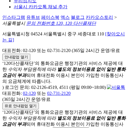
누리집지도
서울시 카카오톡 채널 추가
인스타그램
유튜브
페이스북
엑스
블로그
카카오스토리
>
서울특별시
문의 전화번호 120, 120 다산콜재단
서울특별시청 04524 서울특별시 중구 세종대로 110
[찾아오시
는 길]
대표전화: 02-120 또는 02-731-2120 (365일 24시간 운영/유료
안내팝업 열기
‘120다산콜재단’의 통화요금은 행정기관의 서비스 제공에 대
한
수익자 부담원칙에 따라
별도의 정보이용료 없이 일반 통화
요금이 부과
되며
휴대전화 이용시 본인이 가입한 이동통신사
의 요금체계에 따릅니다.
) 로그인 문의: 02-2126-4519, 4511 (평일 09:00~18:00)
대표전화:
02-120
또는
02-731-2120
(365일 24시간 운영/유료
유료 안내팝업 열기
‘120다산콜재단’의 통화요금은 행정기관의 서비스 제공에 대
한
수익자 부담원칙에 따라
별도의 정보이용료 없이 일반 통화
요금이 부과
되며
휴대전화 이용시 본인이 가입한 이동통신사