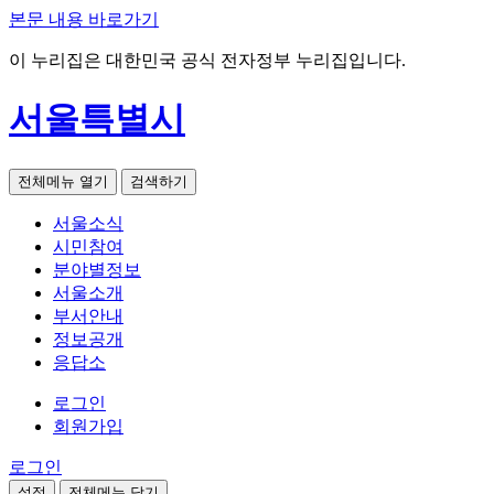
본문 내용 바로가기
이 누리집은 대한민국 공식 전자정부 누리집입니다.
서울특별시
전체메뉴 열기
검색하기
서울소식
시민참여
분야별정보
서울소개
부서안내
정보공개
응답소
로그인
회원가입
로그인
설정
전체메뉴 닫기