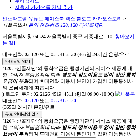
누리집지도
서울시 카카오톡 채널 추가
인스타그램
유튜브
페이스북
엑스
블로그
카카오스토리
>
서울특별시
문의 전화번호 120, 120 다산콜재단
서울특별시청 04524 서울특별시 중구 세종대로 110
[찾아오시
는 길]
대표전화: 02-120 또는 02-731-2120 (365일 24시간 운영/유료
안내팝업 열기
‘120다산콜재단’의 통화요금은 행정기관의 서비스 제공에 대
한
수익자 부담원칙에 따라
별도의 정보이용료 없이 일반 통화
요금이 부과
되며
휴대전화 이용시 본인이 가입한 이동통신사
의 요금체계에 따릅니다.
) 로그인 문의: 02-2126-4519, 4511 (평일 09:00~18:00)
대표전화:
02-120
또는
02-731-2120
(365일 24시간 운영/유료
유료 안내팝업 열기
‘120다산콜재단’의 통화요금은 행정기관의 서비스 제공에 대
한
수익자 부담원칙에 따라
별도의 정보이용료 없이 일반 통화
요금이 부과
되며
휴대전화 이용시 본인이 가입한 이동통신사