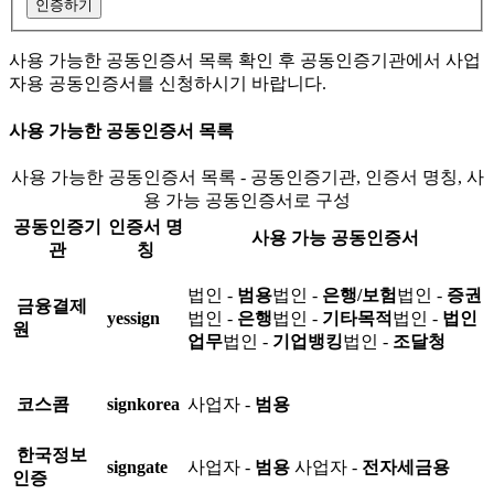
인증하기
사용 가능한 공동인증서 목록 확인 후 공동인증기관에서 사업
자용 공동인증서를 신청하시기 바랍니다.
사용 가능한 공동인증서 목록
사용 가능한 공동인증서 목록 - 공동인증기관, 인증서 명칭, 사
용 가능 공동인증서로 구성
공동인증기
인증서 명
사용 가능 공동인증서
관
칭
법인 -
범용
법인 -
은행/보험
법인 -
증권
금융결제
yessign
법인 -
은행
법인 -
기타목적
법인 -
법인
원
업무
법인 -
기업뱅킹
법인 -
조달청
코스콤
signkorea
사업자 -
범용
한국정보
signgate
사업자 -
범용
사업자 -
전자세금용
인증