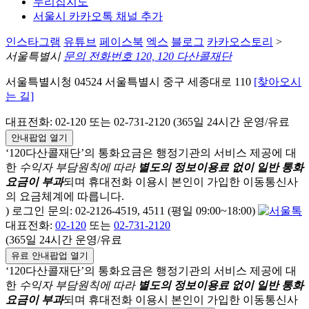
누리집지도
서울시 카카오톡 채널 추가
인스타그램
유튜브
페이스북
엑스
블로그
카카오스토리
>
서울특별시
문의 전화번호 120, 120 다산콜재단
서울특별시청 04524 서울특별시 중구 세종대로 110
[찾아오시
는 길]
대표전화: 02-120 또는 02-731-2120 (365일 24시간 운영/유료
안내팝업 열기
‘120다산콜재단’의 통화요금은 행정기관의 서비스 제공에 대
한
수익자 부담원칙에 따라
별도의 정보이용료 없이 일반 통화
요금이 부과
되며
휴대전화 이용시 본인이 가입한 이동통신사
의 요금체계에 따릅니다.
) 로그인 문의: 02-2126-4519, 4511 (평일 09:00~18:00)
대표전화:
02-120
또는
02-731-2120
(365일 24시간 운영/유료
유료 안내팝업 열기
‘120다산콜재단’의 통화요금은 행정기관의 서비스 제공에 대
한
수익자 부담원칙에 따라
별도의 정보이용료 없이 일반 통화
요금이 부과
되며
휴대전화 이용시 본인이 가입한 이동통신사