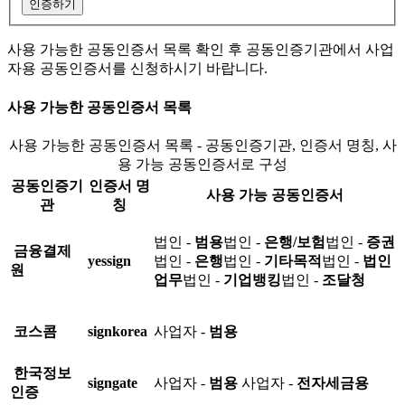
인증하기
사용 가능한 공동인증서 목록 확인 후 공동인증기관에서 사업
자용 공동인증서를 신청하시기 바랍니다.
사용 가능한 공동인증서 목록
사용 가능한 공동인증서 목록 - 공동인증기관, 인증서 명칭, 사
용 가능 공동인증서로 구성
공동인증기
인증서 명
사용 가능 공동인증서
관
칭
법인 -
범용
법인 -
은행/보험
법인 -
증권
금융결제
yessign
법인 -
은행
법인 -
기타목적
법인 -
법인
원
업무
법인 -
기업뱅킹
법인 -
조달청
코스콤
signkorea
사업자 -
범용
한국정보
signgate
사업자 -
범용
사업자 -
전자세금용
인증