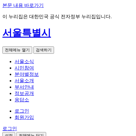
본문 내용 바로가기
이 누리집은 대한민국 공식 전자정부 누리집입니다.
서울특별시
전체메뉴 열기
검색하기
서울소식
시민참여
분야별정보
서울소개
부서안내
정보공개
응답소
로그인
회원가입
로그인
설정
전체메뉴 닫기