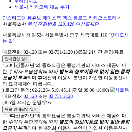
누리집지도
서울시 카카오톡 채널 추가
인스타그램
유튜브
페이스북
엑스
블로그
카카오스토리
>
서울특별시
문의 전화번호 120, 120 다산콜재단
서울특별시청 04524 서울특별시 중구 세종대로 110
[찾아오시
는 길]
대표전화: 02-120 또는 02-731-2120 (365일 24시간 운영/유료
안내팝업 열기
‘120다산콜재단’의 통화요금은 행정기관의 서비스 제공에 대
한
수익자 부담원칙에 따라
별도의 정보이용료 없이 일반 통화
요금이 부과
되며
휴대전화 이용시 본인이 가입한 이동통신사
의 요금체계에 따릅니다.
) 로그인 문의: 02-2126-4519, 4511 (평일 09:00~18:00)
대표전화:
02-120
또는
02-731-2120
(365일 24시간 운영/유료
유료 안내팝업 열기
‘120다산콜재단’의 통화요금은 행정기관의 서비스 제공에 대
한
수익자 부담원칙에 따라
별도의 정보이용료 없이 일반 통화
요금이 부과
되며
휴대전화 이용시 본인이 가입한 이동통신사