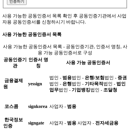
인증하기
사용 가능한 공동인증서 목록 확인 후 공동인증기관에서 사업
자용 공동인증서를 신청하시기 바랍니다.
사용 가능한 공동인증서 목록
사용 가능한 공동인증서 목록 - 공동인증기관, 인증서 명칭, 사
용 가능 공동인증서로 구성
공동인증기
인증서 명
사용 가능 공동인증서
관
칭
법인 -
범용
법인 -
은행/보험
법인 -
증권
금융결제
yessign
법인 -
은행
법인 -
기타목적
법인 -
법인
원
업무
법인 -
기업뱅킹
법인 -
조달청
코스콤
signkorea
사업자 -
범용
한국정보
signgate
사업자 -
범용
사업자 -
전자세금용
인증