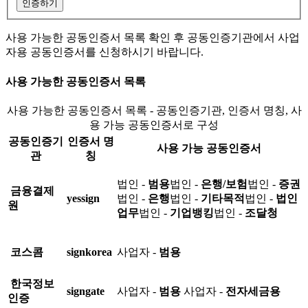
인증하기
사용 가능한 공동인증서 목록 확인 후 공동인증기관에서 사업
자용 공동인증서를 신청하시기 바랍니다.
사용 가능한 공동인증서 목록
사용 가능한 공동인증서 목록 - 공동인증기관, 인증서 명칭, 사
용 가능 공동인증서로 구성
공동인증기
인증서 명
사용 가능 공동인증서
관
칭
법인 -
범용
법인 -
은행/보험
법인 -
증권
금융결제
yessign
법인 -
은행
법인 -
기타목적
법인 -
법인
원
업무
법인 -
기업뱅킹
법인 -
조달청
코스콤
signkorea
사업자 -
범용
한국정보
signgate
사업자 -
범용
사업자 -
전자세금용
인증