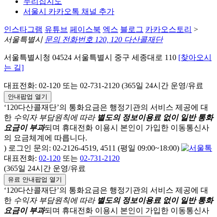
누리집지도
서울시 카카오톡 채널 추가
인스타그램
유튜브
페이스북
엑스
블로그
카카오스토리
>
서울특별시
문의 전화번호 120, 120 다산콜재단
서울특별시청 04524 서울특별시 중구 세종대로 110
[찾아오시
는 길]
대표전화: 02-120 또는 02-731-2120 (365일 24시간 운영/유료
안내팝업 열기
‘120다산콜재단’의 통화요금은 행정기관의 서비스 제공에 대
한
수익자 부담원칙에 따라
별도의 정보이용료 없이 일반 통화
요금이 부과
되며
휴대전화 이용시 본인이 가입한 이동통신사
의 요금체계에 따릅니다.
) 로그인 문의: 02-2126-4519, 4511 (평일 09:00~18:00)
대표전화:
02-120
또는
02-731-2120
(365일 24시간 운영/유료
유료 안내팝업 열기
‘120다산콜재단’의 통화요금은 행정기관의 서비스 제공에 대
한
수익자 부담원칙에 따라
별도의 정보이용료 없이 일반 통화
요금이 부과
되며
휴대전화 이용시 본인이 가입한 이동통신사