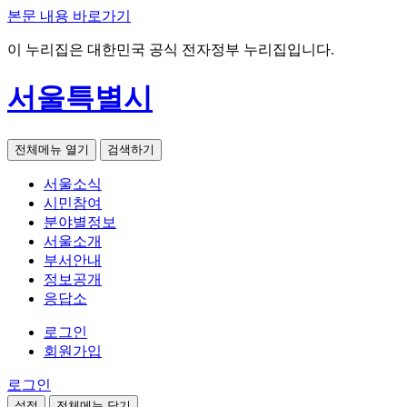
본문 내용 바로가기
이 누리집은 대한민국 공식 전자정부 누리집입니다.
서울특별시
전체메뉴 열기
검색하기
서울소식
시민참여
분야별정보
서울소개
부서안내
정보공개
응답소
로그인
회원가입
로그인
설정
전체메뉴 닫기