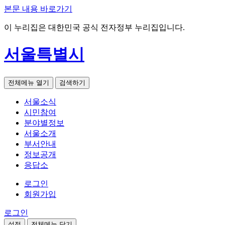
본문 내용 바로가기
이 누리집은 대한민국 공식 전자정부 누리집입니다.
서울특별시
전체메뉴 열기
검색하기
서울소식
시민참여
분야별정보
서울소개
부서안내
정보공개
응답소
로그인
회원가입
로그인
설정
전체메뉴 닫기