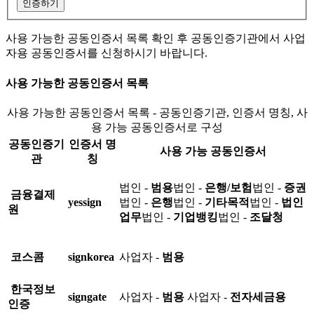
인증하기
사용 가능한 공동인증서 목록 확인 후 공동인증기관에서 사업
자용 공동인증서를 신청하시기 바랍니다.
사용 가능한 공동인증서 목록
사용 가능한 공동인증서 목록 - 공동인증기관, 인증서 명칭, 사
용 가능 공동인증서로 구성
공동인증기
인증서 명
사용 가능 공동인증서
관
칭
법인 -
범용
법인 -
은행/보험
법인 -
증권
금융결제
yessign
법인 -
은행
법인 -
기타목적
법인 -
법인
원
업무
법인 -
기업뱅킹
법인 -
조달청
코스콤
signkorea
사업자 -
범용
한국정보
signgate
사업자 -
범용
사업자 -
전자세금용
인증