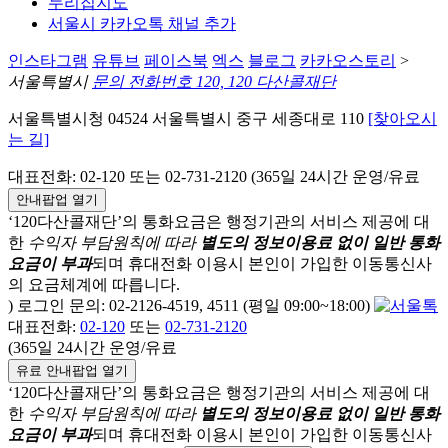
누리집지도
서울시 카카오톡 채널 추가
인스타그램
유튜브
페이스북
엑스
블로그
카카오스토리
>
서울특별시
문의 전화번호 120, 120 다산콜재단
서울특별시청 04524 서울특별시 중구 세종대로 110
[찾아오시
는 길]
대표전화: 02-120 또는 02-731-2120 (365일 24시간 운영/유료
안내팝업 열기
‘120다산콜재단’의 통화요금은 행정기관의 서비스 제공에 대
한
수익자 부담원칙에 따라
별도의 정보이용료 없이 일반 통화
요금이 부과
되며
휴대전화 이용시 본인이 가입한 이동통신사
의 요금체계에 따릅니다.
) 로그인 문의: 02-2126-4519, 4511 (평일 09:00~18:00)
대표전화:
02-120
또는
02-731-2120
(365일 24시간 운영/유료
유료 안내팝업 열기
‘120다산콜재단’의 통화요금은 행정기관의 서비스 제공에 대
한
수익자 부담원칙에 따라
별도의 정보이용료 없이 일반 통화
요금이 부과
되며
휴대전화 이용시 본인이 가입한 이동통신사