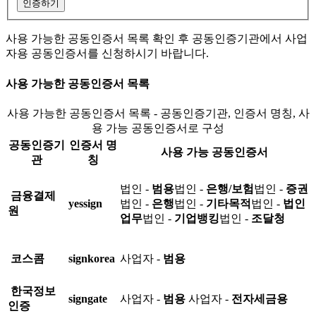
인증하기
사용 가능한 공동인증서 목록 확인 후 공동인증기관에서 사업
자용 공동인증서를 신청하시기 바랍니다.
사용 가능한 공동인증서 목록
사용 가능한 공동인증서 목록 - 공동인증기관, 인증서 명칭, 사
용 가능 공동인증서로 구성
공동인증기
인증서 명
사용 가능 공동인증서
관
칭
법인 -
범용
법인 -
은행/보험
법인 -
증권
금융결제
yessign
법인 -
은행
법인 -
기타목적
법인 -
법인
원
업무
법인 -
기업뱅킹
법인 -
조달청
코스콤
signkorea
사업자 -
범용
한국정보
signgate
사업자 -
범용
사업자 -
전자세금용
인증