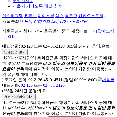
누리집지도
서울시 카카오톡 채널 추가
인스타그램
유튜브
페이스북
엑스
블로그
카카오스토리
>
서울특별시
문의 전화번호 120, 120 다산콜재단
서울특별시청 04524 서울특별시 중구 세종대로 110
[찾아오시
는 길]
대표전화: 02-120 또는 02-731-2120 (365일 24시간 운영/유료
안내팝업 열기
‘120다산콜재단’의 통화요금은 행정기관의 서비스 제공에 대
한
수익자 부담원칙에 따라
별도의 정보이용료 없이 일반 통화
요금이 부과
되며
휴대전화 이용시 본인이 가입한 이동통신사
의 요금체계에 따릅니다.
) 로그인 문의: 02-2126-4519, 4511 (평일 09:00~18:00)
대표전화:
02-120
또는
02-731-2120
(365일 24시간 운영/유료
유료 안내팝업 열기
‘120다산콜재단’의 통화요금은 행정기관의 서비스 제공에 대
한
수익자 부담원칙에 따라
별도의 정보이용료 없이 일반 통화
요금이 부과
되며
휴대전화 이용시 본인이 가입한 이동통신사