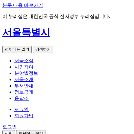
본문 내용 바로가기
이 누리집은 대한민국 공식 전자정부 누리집입니다.
서울특별시
전체메뉴 열기
검색하기
서울소식
시민참여
분야별정보
서울소개
부서안내
정보공개
응답소
로그인
회원가입
로그인
설정
전체메뉴 닫기