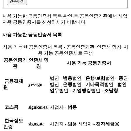
인증하기
사용 가능한 공동인증서 목록 확인 후 공동인증기관에서 사업
자용 공동인증서를 신청하시기 바랍니다.
사용 가능한 공동인증서 목록
사용 가능한 공동인증서 목록 - 공동인증기관, 인증서 명칭, 사
용 가능 공동인증서로 구성
공동인증기
인증서 명
사용 가능 공동인증서
관
칭
법인 -
범용
법인 -
은행/보험
법인 -
증권
금융결제
yessign
법인 -
은행
법인 -
기타목적
법인 -
법인
원
업무
법인 -
기업뱅킹
법인 -
조달청
코스콤
signkorea
사업자 -
범용
한국정보
signgate
사업자 -
범용
사업자 -
전자세금용
인증