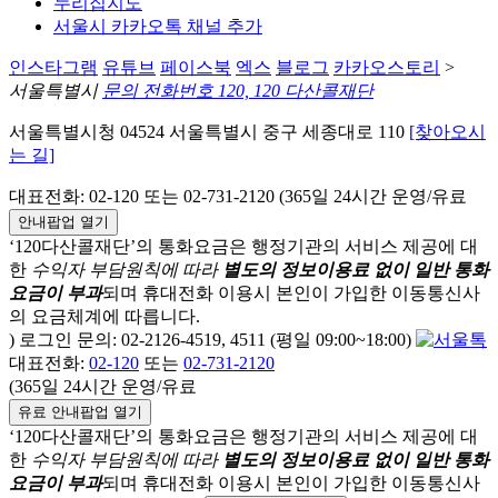
누리집지도
서울시 카카오톡 채널 추가
인스타그램
유튜브
페이스북
엑스
블로그
카카오스토리
>
서울특별시
문의 전화번호 120, 120 다산콜재단
서울특별시청 04524 서울특별시 중구 세종대로 110
[찾아오시
는 길]
대표전화: 02-120 또는 02-731-2120 (365일 24시간 운영/유료
안내팝업 열기
‘120다산콜재단’의 통화요금은 행정기관의 서비스 제공에 대
한
수익자 부담원칙에 따라
별도의 정보이용료 없이 일반 통화
요금이 부과
되며
휴대전화 이용시 본인이 가입한 이동통신사
의 요금체계에 따릅니다.
) 로그인 문의: 02-2126-4519, 4511 (평일 09:00~18:00)
대표전화:
02-120
또는
02-731-2120
(365일 24시간 운영/유료
유료 안내팝업 열기
‘120다산콜재단’의 통화요금은 행정기관의 서비스 제공에 대
한
수익자 부담원칙에 따라
별도의 정보이용료 없이 일반 통화
요금이 부과
되며
휴대전화 이용시 본인이 가입한 이동통신사