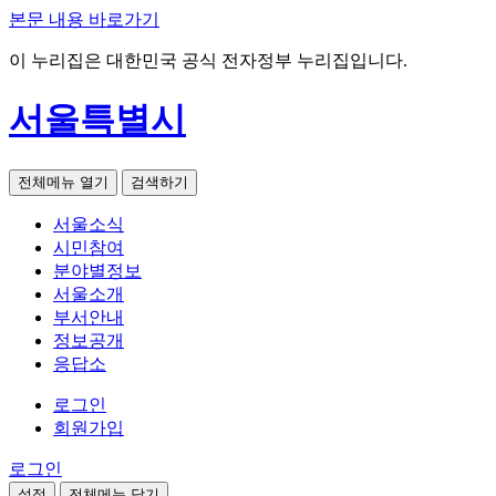
본문 내용 바로가기
이 누리집은 대한민국 공식 전자정부 누리집입니다.
서울특별시
전체메뉴 열기
검색하기
서울소식
시민참여
분야별정보
서울소개
부서안내
정보공개
응답소
로그인
회원가입
로그인
설정
전체메뉴 닫기