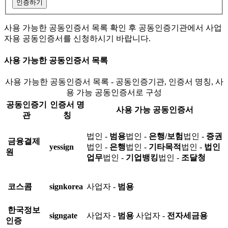
인증하기
사용 가능한 공동인증서 목록 확인 후 공동인증기관에서 사업
자용 공동인증서를 신청하시기 바랍니다.
사용 가능한 공동인증서 목록
사용 가능한 공동인증서 목록 - 공동인증기관, 인증서 명칭, 사
용 가능 공동인증서로 구성
공동인증기
인증서 명
사용 가능 공동인증서
관
칭
법인 -
범용
법인 -
은행/보험
법인 -
증권
금융결제
yessign
법인 -
은행
법인 -
기타목적
법인 -
법인
원
업무
법인 -
기업뱅킹
법인 -
조달청
코스콤
signkorea
사업자 -
범용
한국정보
signgate
사업자 -
범용
사업자 -
전자세금용
인증