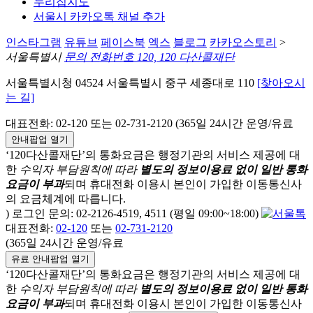
누리집지도
서울시 카카오톡 채널 추가
인스타그램
유튜브
페이스북
엑스
블로그
카카오스토리
>
서울특별시
문의 전화번호 120, 120 다산콜재단
서울특별시청 04524 서울특별시 중구 세종대로 110
[찾아오시
는 길]
대표전화: 02-120 또는 02-731-2120 (365일 24시간 운영/유료
안내팝업 열기
‘120다산콜재단’의 통화요금은 행정기관의 서비스 제공에 대
한
수익자 부담원칙에 따라
별도의 정보이용료 없이 일반 통화
요금이 부과
되며
휴대전화 이용시 본인이 가입한 이동통신사
의 요금체계에 따릅니다.
) 로그인 문의: 02-2126-4519, 4511 (평일 09:00~18:00)
대표전화:
02-120
또는
02-731-2120
(365일 24시간 운영/유료
유료 안내팝업 열기
‘120다산콜재단’의 통화요금은 행정기관의 서비스 제공에 대
한
수익자 부담원칙에 따라
별도의 정보이용료 없이 일반 통화
요금이 부과
되며
휴대전화 이용시 본인이 가입한 이동통신사