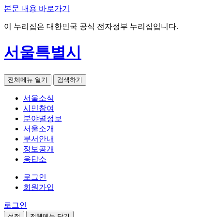
본문 내용 바로가기
이 누리집은 대한민국 공식 전자정부 누리집입니다.
서울특별시
전체메뉴 열기
검색하기
서울소식
시민참여
분야별정보
서울소개
부서안내
정보공개
응답소
로그인
회원가입
로그인
설정
전체메뉴 닫기