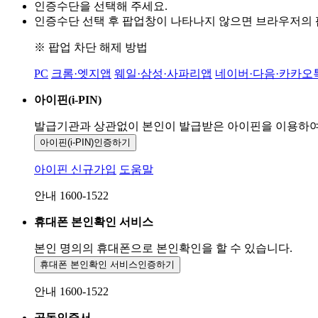
인증수단을 선택해 주세요.
인증수단 선택 후 팝업창이 나타나지 않으면 브라우저의
※ 팝업 차단 해제 방법
PC
크롬·엣지앱
웨일·삼성·사파리앱
네이버·다음·카카오
아이핀(i-PIN)
발급기관과 상관없이 본인이 발급받은
아이핀을 이용하
아이핀(i-PIN)
인증하기
아이핀 신규가입
도움말
안내 1600-1522
휴대폰 본인확인 서비스
본인 명의의 휴대폰으로
본인확인을 할 수 있습니다.
휴대폰 본인확인 서비스
인증하기
안내 1600-1522
공동인증서