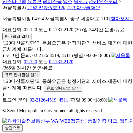
인스타그램
유튜브
페이스북
엑스
블로그
카카오스토리
>
서울특별시
문의 전화번호 120, 120 다산콜재단
서울특별시청 04524 서울특별시 중구 세종대로 110
[찾아오시는
대표전화: 02-120 또는 02-731-2120 (365일 24시간 운영/유료
안내팝업 열기
‘120다산콜재단’의 통화요금은 행정기관의 서비스 제공에 대
금체계에 따릅니다.
) 로그인 문의: 02-2126-4519, 4511 (평일 09:00~18:00)
대표전화:
02-120
또는
02-731-2120
(365일 24시간 운영/유료
유료 안내팝업 열기
‘120다산콜재단’의 통화요금은 행정기관의 서비스 제공에 대
금체계에 따릅니다.
유료 안내팝업 닫기
)
로그인 문의:
02-2126-4519, 4511
(평일 09:00~18:00)
© Seoul Metropolitan Government all rights reserved
상단으로