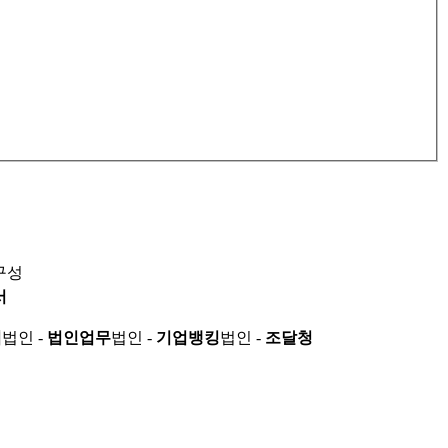
구성
서
적
법인 -
법인업무
법인 -
기업뱅킹
법인 -
조달청