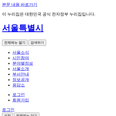
본문 내용 바로가기
이 누리집은 대한민국 공식 전자정부 누리집입니다.
서울특별시
전체메뉴 열기
검색하기
서울소식
시민참여
분야별정보
서울소개
부서안내
정보공개
응답소
로그인
회원가입
로그인
설정
전체메뉴 닫기