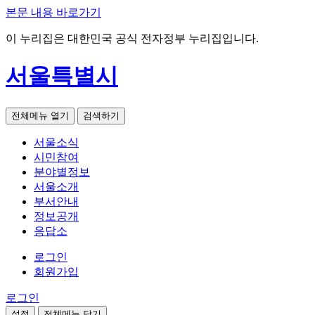
본문 내용 바로가기
이 누리집은 대한민국 공식 전자정부 누리집입니다.
서울특별시
전체메뉴 열기
검색하기
서울소식
시민참여
분야별정보
서울소개
부서안내
정보공개
응답소
로그인
회원가입
로그인
설정
전체메뉴 닫기