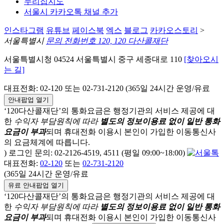
누리집지도
서울시 카카오톡 채널 추가
인스타그램
유튜브
페이스북
엑스
블로그
카카오스토리
>
서울특별시
문의 전화번호 120, 120 다산콜재단
서울특별시청 04524 서울특별시 중구 세종대로 110
[찾아오시
는 길]
대표전화: 02-120 또는 02-731-2120 (365일 24시간 운영/유료
안내팝업 열기
‘120다산콜재단’의 통화요금은 행정기관의 서비스 제공에 대
한
수익자 부담원칙에 따라
별도의 정보이용료 없이 일반 통화
요금이 부과
되며
휴대전화 이용시 본인이 가입한 이동통신사
의 요금체계에 따릅니다.
) 로그인 문의: 02-2126-4519, 4511 (평일 09:00~18:00)
대표전화:
02-120
또는
02-731-2120
(365일 24시간 운영/유료
유료 안내팝업 열기
‘120다산콜재단’의 통화요금은 행정기관의 서비스 제공에 대
한
수익자 부담원칙에 따라
별도의 정보이용료 없이 일반 통화
요금이 부과
되며
휴대전화 이용시 본인이 가입한 이동통신사