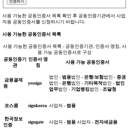
인증하기
사용 가능한 공동인증서 목록 확인 후 공동인증기관에서 사업
자용 공동인증서를 신청하시기 바랍니다.
사용 가능한 공동인증서 목록
사용 가능한 공동인증서 목록 - 공동인증기관, 인증서 명칭, 사
용 가능 공동인증서로 구성
공동인증기
인증서 명
사용 가능 공동인증서
관
칭
법인 -
범용
법인 -
은행/보험
법인 -
증권
금융결제
yessign
법인 -
은행
법인 -
기타목적
법인 -
법인
원
업무
법인 -
기업뱅킹
법인 -
조달청
코스콤
signkorea
사업자 -
범용
한국정보
signgate
사업자 -
범용
사업자 -
전자세금용
인증