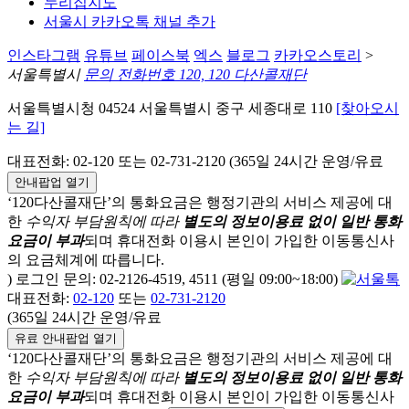
누리집지도
서울시 카카오톡 채널 추가
인스타그램
유튜브
페이스북
엑스
블로그
카카오스토리
>
서울특별시
문의 전화번호 120, 120 다산콜재단
서울특별시청 04524 서울특별시 중구 세종대로 110
[찾아오시
는 길]
대표전화: 02-120 또는 02-731-2120 (365일 24시간 운영/유료
안내팝업 열기
‘120다산콜재단’의 통화요금은 행정기관의 서비스 제공에 대
한
수익자 부담원칙에 따라
별도의 정보이용료 없이 일반 통화
요금이 부과
되며
휴대전화 이용시 본인이 가입한 이동통신사
의 요금체계에 따릅니다.
) 로그인 문의: 02-2126-4519, 4511 (평일 09:00~18:00)
대표전화:
02-120
또는
02-731-2120
(365일 24시간 운영/유료
유료 안내팝업 열기
‘120다산콜재단’의 통화요금은 행정기관의 서비스 제공에 대
한
수익자 부담원칙에 따라
별도의 정보이용료 없이 일반 통화
요금이 부과
되며
휴대전화 이용시 본인이 가입한 이동통신사