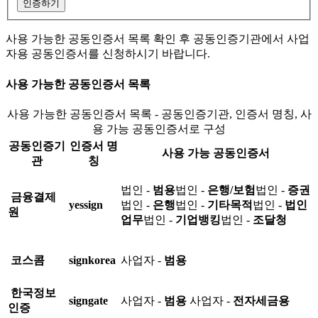
인증하기
사용 가능한 공동인증서 목록 확인 후 공동인증기관에서 사업
자용 공동인증서를 신청하시기 바랍니다.
사용 가능한 공동인증서 목록
사용 가능한 공동인증서 목록 - 공동인증기관, 인증서 명칭, 사
용 가능 공동인증서로 구성
공동인증기
인증서 명
사용 가능 공동인증서
관
칭
법인 -
범용
법인 -
은행/보험
법인 -
증권
금융결제
yessign
법인 -
은행
법인 -
기타목적
법인 -
법인
원
업무
법인 -
기업뱅킹
법인 -
조달청
코스콤
signkorea
사업자 -
범용
한국정보
signgate
사업자 -
범용
사업자 -
전자세금용
인증