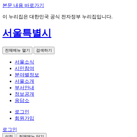
본문 내용 바로가기
이 누리집은 대한민국 공식 전자정부 누리집입니다.
서울특별시
전체메뉴 열기
검색하기
서울소식
시민참여
분야별정보
서울소개
부서안내
정보공개
응답소
로그인
회원가입
로그인
설정
전체메뉴 닫기