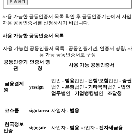
인증하기
사용 가능한 공동인증서 목록 확인 후 공동인증기관에서 사업
자용 공동인증서를 신청하시기 바랍니다.
사용 가능한 공동인증서 목록
사용 가능한 공동인증서 목록 - 공동인증기관, 인증서 명칭, 사
용 가능 공동인증서로 구성
공동인증기
인증서 명
사용 가능 공동인증서
관
칭
법인 -
범용
법인 -
은행/보험
법인 -
증권
금융결제
yessign
법인 -
은행
법인 -
기타목적
법인 -
법인
원
업무
법인 -
기업뱅킹
법인 -
조달청
코스콤
signkorea
사업자 -
범용
한국정보
signgate
사업자 -
범용
사업자 -
전자세금용
인증