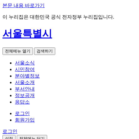
본문 내용 바로가기
이 누리집은 대한민국 공식 전자정부 누리집입니다.
서울특별시
전체메뉴 열기
검색하기
서울소식
시민참여
분야별정보
서울소개
부서안내
정보공개
응답소
로그인
회원가입
로그인
설정
전체메뉴 닫기