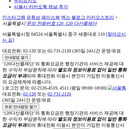
누리집지도
서울시 카카오톡 채널 추가
인스타그램
유튜브
페이스북
엑스
블로그
카카오스토리
>
서울특별시
문의 전화번호 120, 120 다산콜재단
서울특별시청 04524 서울특별시 중구 세종대로 110
[찾아오시
는 길]
대표전화: 02-120 또는 02-731-2120 (365일 24시간 운영/유료
안내팝업 열기
‘120다산콜재단’의 통화요금은 행정기관의 서비스 제공에 대
한
수익자 부담원칙에 따라
별도의 정보이용료 없이 일반 통화
요금이 부과
되며
휴대전화 이용시 본인이 가입한 이동통신사
의 요금체계에 따릅니다.
) 로그인 문의: 02-2126-4519, 4511 (평일 09:00~18:00)
대표전화:
02-120
또는
02-731-2120
(365일 24시간 운영/유료
유료 안내팝업 열기
‘120다산콜재단’의 통화요금은 행정기관의 서비스 제공에 대
한
수익자 부담원칙에 따라
별도의 정보이용료 없이 일반 통화
요금이 부과
되며
휴대전화 이용시 본인이 가입한 이동통신사