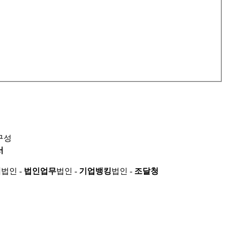
구성
서
적
법인 -
법인업무
법인 -
기업뱅킹
법인 -
조달청