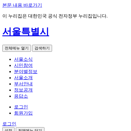
본문 내용 바로가기
이 누리집은 대한민국 공식 전자정부 누리집입니다.
서울특별시
전체메뉴 열기
검색하기
서울소식
시민참여
분야별정보
서울소개
부서안내
정보공개
응답소
로그인
회원가입
로그인
설정
전체메뉴 닫기