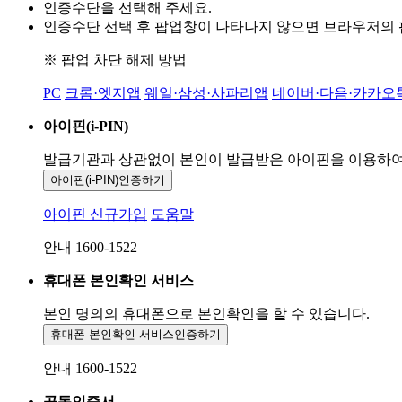
인증수단을 선택해 주세요.
인증수단 선택 후 팝업창이 나타나지 않으면 브라우저의
※ 팝업 차단 해제 방법
PC
크롬·엣지앱
웨일·삼성·사파리앱
네이버·다음·카카오
아이핀(i-PIN)
발급기관과 상관없이 본인이 발급받은
아이핀을 이용하
아이핀(i-PIN)
인증하기
아이핀 신규가입
도움말
안내 1600-1522
휴대폰 본인확인 서비스
본인 명의의 휴대폰으로
본인확인을 할 수 있습니다.
휴대폰 본인확인 서비스
인증하기
안내 1600-1522
공동인증서