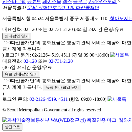
인스타그램
유튜브
페이스북
엑스
블로그
카카오스토리
>
서울특별시
문의 전화번호 120, 120 다산콜재단
서울특별시청 04524 서울특별시 중구 세종대로 110
[찾아오시는
대표전화: 02-120 또는 02-731-2120 (365일 24시간 운영/유료
안내팝업 열기
‘120다산콜재단’의 통화요금은 행정기관의 서비스 제공에 대
금체계에 따릅니다.
) 로그인 문의: 02-2126-4519, 4511 (평일 09:00~18:00)
대표전화:
02-120
또는
02-731-2120
(365일 24시간 운영/유료
유료 안내팝업 열기
‘120다산콜재단’의 통화요금은 행정기관의 서비스 제공에 대
금체계에 따릅니다.
유료 안내팝업 닫기
)
로그인 문의:
02-2126-4519, 4511
(평일 09:00~18:00)
© Seoul Metropolitan Government all rights reserved
상단으로