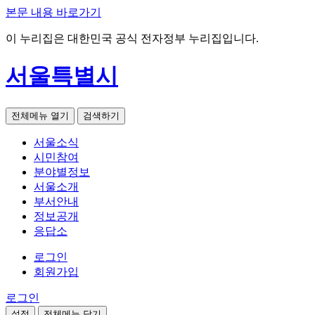
본문 내용 바로가기
이 누리집은 대한민국 공식 전자정부 누리집입니다.
서울특별시
전체메뉴 열기
검색하기
서울소식
시민참여
분야별정보
서울소개
부서안내
정보공개
응답소
로그인
회원가입
로그인
설정
전체메뉴 닫기