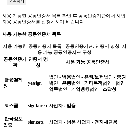
인증하기
사용 가능한 공동인증서 목록 확인 후 공동인증기관에서 사업
자용 공동인증서를 신청하시기 바랍니다.
사용 가능한 공동인증서 목록
사용 가능한 공동인증서 목록 - 공동인증기관, 인증서 명칭, 사
용 가능 공동인증서로 구성
공동인증기
인증서 명
사용 가능 공동인증서
관
칭
법인 -
범용
법인 -
은행/보험
법인 -
증권
금융결제
yessign
법인 -
은행
법인 -
기타목적
법인 -
법인
원
업무
법인 -
기업뱅킹
법인 -
조달청
코스콤
signkorea
사업자 -
범용
한국정보
signgate
사업자 -
범용
사업자 -
전자세금용
인증