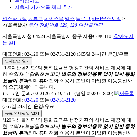
누리집지도
서울시 카카오톡 채널 추가
인스타그램
유튜브
페이스북
엑스
블로그
카카오스토리
>
서울특별시
문의 전화번호 120, 120 다산콜재단
서울특별시청 04524 서울특별시 중구 세종대로 110
[찾아오시
는 길]
대표전화: 02-120 또는 02-731-2120 (365일 24시간 운영/유료
안내팝업 열기
‘120다산콜재단’의 통화요금은 행정기관의 서비스 제공에 대
한
수익자 부담원칙에 따라
별도의 정보이용료 없이 일반 통화
요금이 부과
되며
휴대전화 이용시 본인이 가입한 이동통신사
의 요금체계에 따릅니다.
) 로그인 문의: 02-2126-4519, 4511 (평일 09:00~18:00)
대표전화:
02-120
또는
02-731-2120
(365일 24시간 운영/유료
유료 안내팝업 열기
‘120다산콜재단’의 통화요금은 행정기관의 서비스 제공에 대
한
수익자 부담원칙에 따라
별도의 정보이용료 없이 일반 통화
요금이 부과
되며
휴대전화 이용시 본인이 가입한 이동통신사