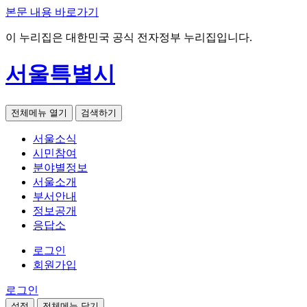
본문 내용 바로가기
이 누리집은 대한민국 공식 전자정부 누리집입니다.
서울특별시
전체메뉴 열기
검색하기
서울소식
시민참여
분야별정보
서울소개
부서안내
정보공개
응답소
로그인
회원가입
로그인
설정
전체메뉴 닫기