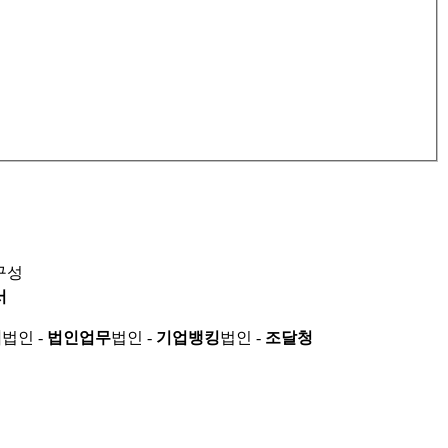
구성
서
적
법인 -
법인업무
법인 -
기업뱅킹
법인 -
조달청