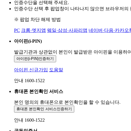
인증수단을 선택해 주세요.
인증수단 선택 후 팝업창이 나타나지 않으면 브라우저의
※ 팝업 차단 해제 방법
PC
크롬·엣지앱
웨일·삼성·사파리앱
네이버·다음·카카오
아이핀(i-PIN)
발급기관과 상관없이 본인이 발급받은
아이핀을 이용하
아이핀(i-PIN)
인증하기
아이핀 신규가입
도움말
안내 1600-1522
휴대폰 본인확인 서비스
본인 명의의 휴대폰으로
본인확인을 할 수 있습니다.
휴대폰 본인확인 서비스
인증하기
안내 1600-1522
공동인증서