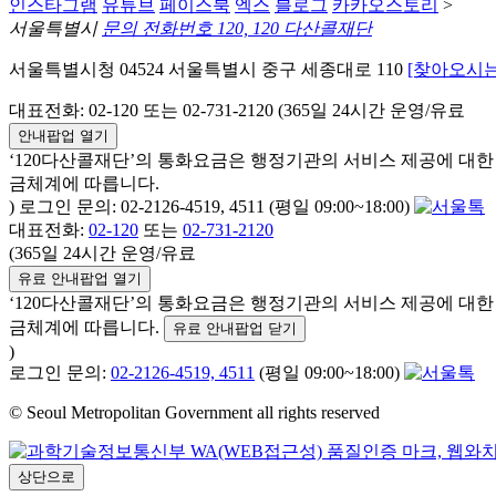
인스타그램
유튜브
페이스북
엑스
블로그
카카오스토리
>
서울특별시
문의 전화번호 120, 120 다산콜재단
서울특별시청 04524 서울특별시 중구 세종대로 110
[찾아오시는
대표전화: 02-120 또는 02-731-2120 (365일 24시간 운영/유료
안내팝업 열기
‘120다산콜재단’의 통화요금은 행정기관의 서비스 제공에 대
금체계에 따릅니다.
) 로그인 문의: 02-2126-4519, 4511 (평일 09:00~18:00)
대표전화:
02-120
또는
02-731-2120
(365일 24시간 운영/유료
유료 안내팝업 열기
‘120다산콜재단’의 통화요금은 행정기관의 서비스 제공에 대
금체계에 따릅니다.
유료 안내팝업 닫기
)
로그인 문의:
02-2126-4519, 4511
(평일 09:00~18:00)
© Seoul Metropolitan Government all rights reserved
상단으로