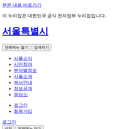
본문 내용 바로가기
이 누리집은 대한민국 공식 전자정부 누리집입니다.
서울특별시
전체메뉴 열기
검색하기
서울소식
시민참여
분야별정보
서울소개
부서안내
정보공개
응답소
로그인
회원가입
로그인
설정
전체메뉴 닫기