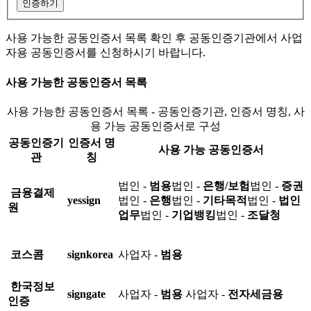
인증하기
사용 가능한 공동인증서 목록 확인 후 공동인증기관에서 사업
자용 공동인증서를 신청하시기 바랍니다.
사용 가능한 공동인증서 목록
사용 가능한 공동인증서 목록 - 공동인증기관, 인증서 명칭, 사
용 가능 공동인증서로 구성
공동인증기
인증서 명
사용 가능 공동인증서
관
칭
법인 -
범용
법인 -
은행/보험
법인 -
증권
금융결제
yessign
법인 -
은행
법인 -
기타목적
법인 -
법인
원
업무
법인 -
기업뱅킹
법인 -
조달청
코스콤
signkorea
사업자 -
범용
한국정보
signgate
사업자 -
범용
사업자 -
전자세금용
인증