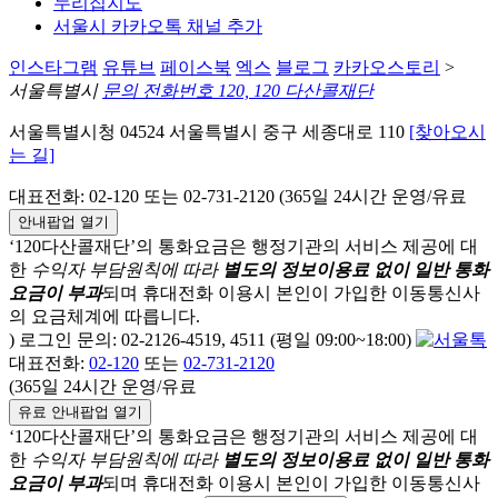
누리집지도
서울시 카카오톡 채널 추가
인스타그램
유튜브
페이스북
엑스
블로그
카카오스토리
>
서울특별시
문의 전화번호 120, 120 다산콜재단
서울특별시청 04524 서울특별시 중구 세종대로 110
[찾아오시
는 길]
대표전화: 02-120 또는 02-731-2120 (365일 24시간 운영/유료
안내팝업 열기
‘120다산콜재단’의 통화요금은 행정기관의 서비스 제공에 대
한
수익자 부담원칙에 따라
별도의 정보이용료 없이 일반 통화
요금이 부과
되며
휴대전화 이용시 본인이 가입한 이동통신사
의 요금체계에 따릅니다.
) 로그인 문의: 02-2126-4519, 4511 (평일 09:00~18:00)
대표전화:
02-120
또는
02-731-2120
(365일 24시간 운영/유료
유료 안내팝업 열기
‘120다산콜재단’의 통화요금은 행정기관의 서비스 제공에 대
한
수익자 부담원칙에 따라
별도의 정보이용료 없이 일반 통화
요금이 부과
되며
휴대전화 이용시 본인이 가입한 이동통신사