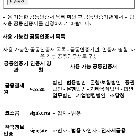
인증하기
사용 가능한 공동인증서 목록 확인 후 공동인증기관에서 사업
자용 공동인증서를 신청하시기 바랍니다.
사용 가능한 공동인증서 목록
사용 가능한 공동인증서 목록 - 공동인증기관, 인증서 명칭, 사
용 가능 공동인증서로 구성
공동인증기
인증서 명
사용 가능 공동인증서
관
칭
법인 -
범용
법인 -
은행/보험
법인 -
증권
금융결제
yessign
법인 -
은행
법인 -
기타목적
법인 -
법인
원
업무
법인 -
기업뱅킹
법인 -
조달청
코스콤
signkorea
사업자 -
범용
한국정보
signgate
사업자 -
범용
사업자 -
전자세금용
인증