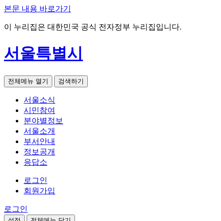
본문 내용 바로가기
이 누리집은 대한민국 공식 전자정부 누리집입니다.
서울특별시
전체메뉴 열기
검색하기
서울소식
시민참여
분야별정보
서울소개
부서안내
정보공개
응답소
로그인
회원가입
로그인
설정
전체메뉴 닫기