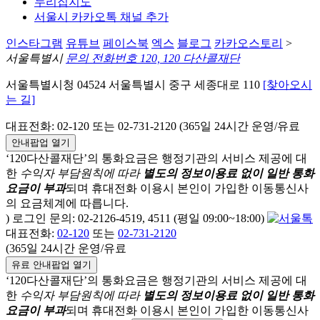
누리집지도
서울시 카카오톡 채널 추가
인스타그램
유튜브
페이스북
엑스
블로그
카카오스토리
>
서울특별시
문의 전화번호 120, 120 다산콜재단
서울특별시청 04524 서울특별시 중구 세종대로 110
[찾아오시
는 길]
대표전화: 02-120 또는 02-731-2120 (365일 24시간 운영/유료
안내팝업 열기
‘120다산콜재단’의 통화요금은 행정기관의 서비스 제공에 대
한
수익자 부담원칙에 따라
별도의 정보이용료 없이 일반 통화
요금이 부과
되며
휴대전화 이용시 본인이 가입한 이동통신사
의 요금체계에 따릅니다.
) 로그인 문의: 02-2126-4519, 4511 (평일 09:00~18:00)
대표전화:
02-120
또는
02-731-2120
(365일 24시간 운영/유료
유료 안내팝업 열기
‘120다산콜재단’의 통화요금은 행정기관의 서비스 제공에 대
한
수익자 부담원칙에 따라
별도의 정보이용료 없이 일반 통화
요금이 부과
되며
휴대전화 이용시 본인이 가입한 이동통신사