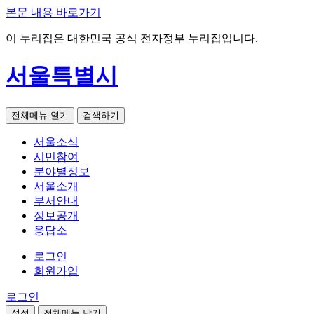
본문 내용 바로가기
이 누리집은 대한민국 공식 전자정부 누리집입니다.
서울특별시
전체메뉴 열기
검색하기
서울소식
시민참여
분야별정보
서울소개
부서안내
정보공개
응답소
로그인
회원가입
로그인
설정
전체메뉴 닫기