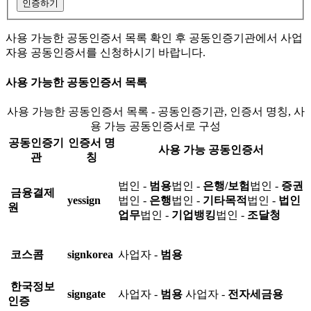
인증하기
사용 가능한 공동인증서 목록 확인 후 공동인증기관에서 사업
자용 공동인증서를 신청하시기 바랍니다.
사용 가능한 공동인증서 목록
사용 가능한 공동인증서 목록 - 공동인증기관, 인증서 명칭, 사
용 가능 공동인증서로 구성
공동인증기
인증서 명
사용 가능 공동인증서
관
칭
법인 -
범용
법인 -
은행/보험
법인 -
증권
금융결제
yessign
법인 -
은행
법인 -
기타목적
법인 -
법인
원
업무
법인 -
기업뱅킹
법인 -
조달청
코스콤
signkorea
사업자 -
범용
한국정보
signgate
사업자 -
범용
사업자 -
전자세금용
인증