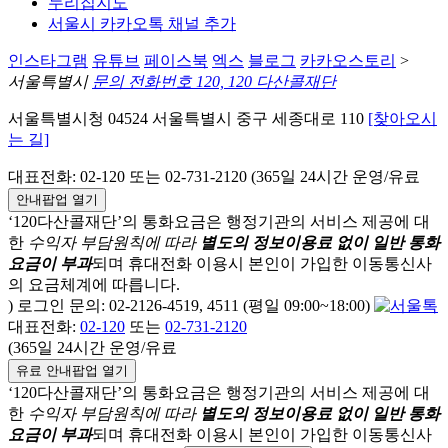
누리집지도
서울시 카카오톡 채널 추가
인스타그램
유튜브
페이스북
엑스
블로그
카카오스토리
>
서울특별시
문의 전화번호 120, 120 다산콜재단
서울특별시청 04524 서울특별시 중구 세종대로 110
[찾아오시
는 길]
대표전화: 02-120 또는 02-731-2120 (365일 24시간 운영/유료
안내팝업 열기
‘120다산콜재단’의 통화요금은 행정기관의 서비스 제공에 대
한
수익자 부담원칙에 따라
별도의 정보이용료 없이 일반 통화
요금이 부과
되며
휴대전화 이용시 본인이 가입한 이동통신사
의 요금체계에 따릅니다.
) 로그인 문의: 02-2126-4519, 4511 (평일 09:00~18:00)
대표전화:
02-120
또는
02-731-2120
(365일 24시간 운영/유료
유료 안내팝업 열기
‘120다산콜재단’의 통화요금은 행정기관의 서비스 제공에 대
한
수익자 부담원칙에 따라
별도의 정보이용료 없이 일반 통화
요금이 부과
되며
휴대전화 이용시 본인이 가입한 이동통신사