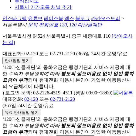
누리집지도
서울시 카카오톡 채널 추가
인스타그램
유튜브
페이스북
엑스
블로그
카카오스토리
>
서울특별시
문의 전화번호 120, 120 다산콜재단
서울특별시청 04524 서울특별시 중구 세종대로 110
[찾아오시
는 길]
대표전화: 02-120 또는 02-731-2120 (365일 24시간 운영/유료
안내팝업 열기
‘120다산콜재단’의 통화요금은 행정기관의 서비스 제공에 대
한
수익자 부담원칙에 따라
별도의 정보이용료 없이 일반 통화
요금이 부과
되며
휴대전화 이용시 본인이 가입한 이동통신사
의 요금체계에 따릅니다.
) 로그인 문의: 02-2126-4519, 4511 (평일 09:00~18:00)
대표전화:
02-120
또는
02-731-2120
(365일 24시간 운영/유료
유료 안내팝업 열기
‘120다산콜재단’의 통화요금은 행정기관의 서비스 제공에 대
한
수익자 부담원칙에 따라
별도의 정보이용료 없이 일반 통화
요금이 부과
되며
휴대전화 이용시 본인이 가입한 이동통신사