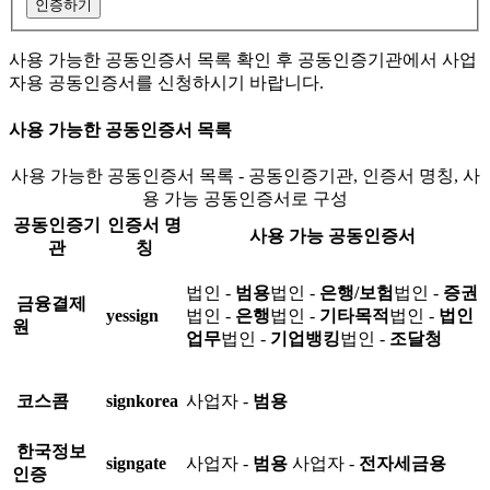
인증하기
사용 가능한 공동인증서 목록 확인 후 공동인증기관에서 사업
자용 공동인증서를 신청하시기 바랍니다.
사용 가능한 공동인증서 목록
사용 가능한 공동인증서 목록 - 공동인증기관, 인증서 명칭, 사
용 가능 공동인증서로 구성
공동인증기
인증서 명
사용 가능 공동인증서
관
칭
법인 -
범용
법인 -
은행/보험
법인 -
증권
금융결제
yessign
법인 -
은행
법인 -
기타목적
법인 -
법인
원
업무
법인 -
기업뱅킹
법인 -
조달청
코스콤
signkorea
사업자 -
범용
한국정보
signgate
사업자 -
범용
사업자 -
전자세금용
인증