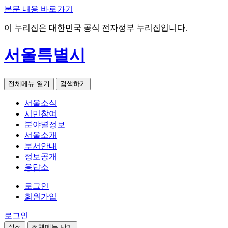
본문 내용 바로가기
이 누리집은 대한민국 공식 전자정부 누리집입니다.
서울특별시
전체메뉴 열기
검색하기
서울소식
시민참여
분야별정보
서울소개
부서안내
정보공개
응답소
로그인
회원가입
로그인
설정
전체메뉴 닫기