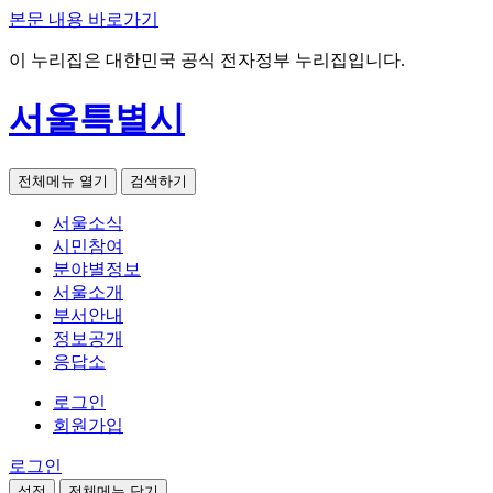
본문 내용 바로가기
이 누리집은 대한민국 공식 전자정부 누리집입니다.
서울특별시
전체메뉴 열기
검색하기
서울소식
시민참여
분야별정보
서울소개
부서안내
정보공개
응답소
로그인
회원가입
로그인
설정
전체메뉴 닫기