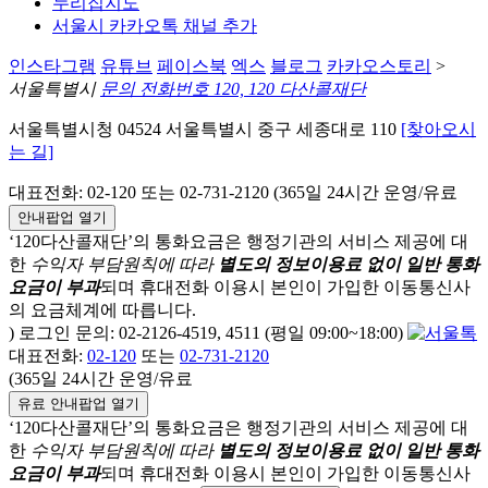
누리집지도
서울시 카카오톡 채널 추가
인스타그램
유튜브
페이스북
엑스
블로그
카카오스토리
>
서울특별시
문의 전화번호 120, 120 다산콜재단
서울특별시청 04524 서울특별시 중구 세종대로 110
[찾아오시
는 길]
대표전화: 02-120 또는 02-731-2120 (365일 24시간 운영/유료
안내팝업 열기
‘120다산콜재단’의 통화요금은 행정기관의 서비스 제공에 대
한
수익자 부담원칙에 따라
별도의 정보이용료 없이 일반 통화
요금이 부과
되며
휴대전화 이용시 본인이 가입한 이동통신사
의 요금체계에 따릅니다.
) 로그인 문의: 02-2126-4519, 4511 (평일 09:00~18:00)
대표전화:
02-120
또는
02-731-2120
(365일 24시간 운영/유료
유료 안내팝업 열기
‘120다산콜재단’의 통화요금은 행정기관의 서비스 제공에 대
한
수익자 부담원칙에 따라
별도의 정보이용료 없이 일반 통화
요금이 부과
되며
휴대전화 이용시 본인이 가입한 이동통신사