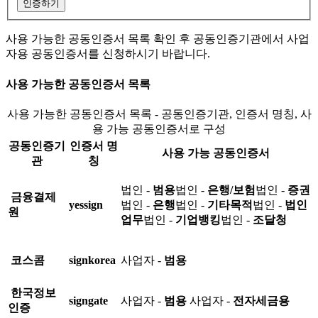
인증하기
사용 가능한 공동인증서 목록 확인 후 공동인증기관에서 사업
자용 공동인증서를 신청하시기 바랍니다.
사용 가능한 공동인증서 목록
사용 가능한 공동인증서 목록 - 공동인증기관, 인증서 명칭, 사
용 가능 공동인증서로 구성
공동인증기
인증서 명
사용 가능 공동인증서
관
칭
법인 -
범용
법인 -
은행/보험
법인 -
증권
금융결제
yessign
법인 -
은행
법인 -
기타목적
법인 -
법인
원
업무
법인 -
기업뱅킹
법인 -
조달청
코스콤
signkorea
사업자 -
범용
한국정보
signgate
사업자 -
범용
사업자 -
전자세금용
인증