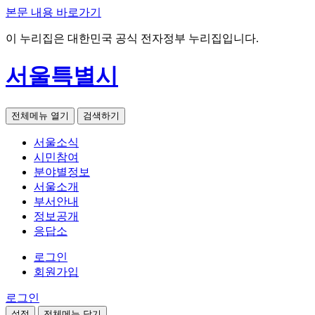
본문 내용 바로가기
이 누리집은 대한민국 공식 전자정부 누리집입니다.
서울특별시
전체메뉴 열기
검색하기
서울소식
시민참여
분야별정보
서울소개
부서안내
정보공개
응답소
로그인
회원가입
로그인
설정
전체메뉴 닫기