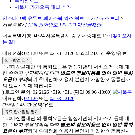
누리집지도
서울시 카카오톡 채널 추가
인스타그램
유튜브
페이스북
엑스
블로그
카카오스토리
>
서울특별시
문의 전화번호 120, 120 다산콜재단
서울특별시청 04524 서울특별시 중구 세종대로 110
[찾아오시
는 길]
대표전화: 02-120 또는 02-731-2120 (365일 24시간 운영/유료
안내팝업 열기
‘120다산콜재단’의 통화요금은 행정기관의 서비스 제공에 대
한
수익자 부담원칙에 따라
별도의 정보이용료 없이 일반 통화
요금이 부과
되며
휴대전화 이용시 본인이 가입한 이동통신사
의 요금체계에 따릅니다.
) 로그인 문의: 02-2126-4519, 4511 (평일 09:00~18:00)
대표전화:
02-120
또는
02-731-2120
(365일 24시간 운영/유료
유료 안내팝업 열기
‘120다산콜재단’의 통화요금은 행정기관의 서비스 제공에 대
한
수익자 부담원칙에 따라
별도의 정보이용료 없이 일반 통화
요금이 부과
되며
휴대전화 이용시 본인이 가입한 이동통신사