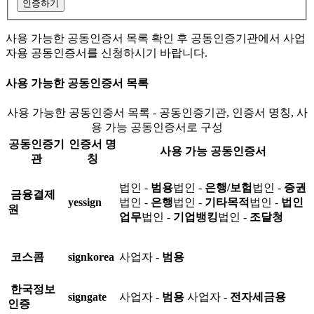
인증하기
사용 가능한 공동인증서 목록 확인 후 공동인증기관에서 사업
자용 공동인증서를 신청하시기 바랍니다.
사용 가능한 공동인증서 목록
사용 가능한 공동인증서 목록 - 공동인증기관, 인증서 명칭, 사
용 가능 공동인증서로 구성
공동인증기
인증서 명
사용 가능 공동인증서
관
칭
법인 -
범용
법인 -
은행/보험
법인 -
증권
금융결제
yessign
법인 -
은행
법인 -
기타목적
법인 -
법인
원
업무
법인 -
기업뱅킹
법인 -
조달청
코스콤
signkorea
사업자 -
범용
한국정보
signgate
사업자 -
범용
사업자 -
전자세금용
인증