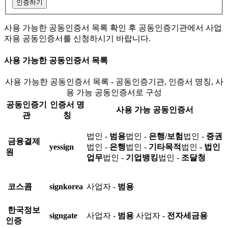
인증하기
사용 가능한 공동인증서 목록 확인 후 공동인증기관에서 사업
자용 공동인증서를 신청하시기 바랍니다.
사용 가능한 공동인증서 목록
사용 가능한 공동인증서 목록 - 공동인증기관, 인증서 명칭, 사
용 가능 공동인증서로 구성
공동인증기
인증서 명
사용 가능 공동인증서
관
칭
법인 -
범용
법인 -
은행/보험
법인 -
증권
금융결제
yessign
법인 -
은행
법인 -
기타목적
법인 -
법인
원
업무
법인 -
기업뱅킹
법인 -
조달청
코스콤
signkorea
사업자 -
범용
한국정보
signgate
사업자 -
범용
사업자 -
전자세금용
인증