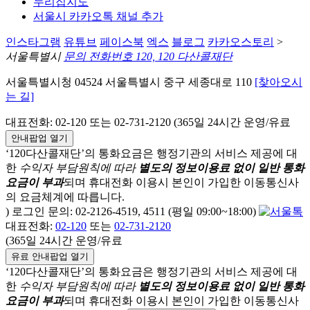
누리집지도
서울시 카카오톡 채널 추가
인스타그램
유튜브
페이스북
엑스
블로그
카카오스토리
>
서울특별시
문의 전화번호 120, 120 다산콜재단
서울특별시청 04524 서울특별시 중구 세종대로 110
[찾아오시
는 길]
대표전화: 02-120 또는 02-731-2120 (365일 24시간 운영/유료
안내팝업 열기
‘120다산콜재단’의 통화요금은 행정기관의 서비스 제공에 대
한
수익자 부담원칙에 따라
별도의 정보이용료 없이 일반 통화
요금이 부과
되며
휴대전화 이용시 본인이 가입한 이동통신사
의 요금체계에 따릅니다.
) 로그인 문의: 02-2126-4519, 4511 (평일 09:00~18:00)
대표전화:
02-120
또는
02-731-2120
(365일 24시간 운영/유료
유료 안내팝업 열기
‘120다산콜재단’의 통화요금은 행정기관의 서비스 제공에 대
한
수익자 부담원칙에 따라
별도의 정보이용료 없이 일반 통화
요금이 부과
되며
휴대전화 이용시 본인이 가입한 이동통신사