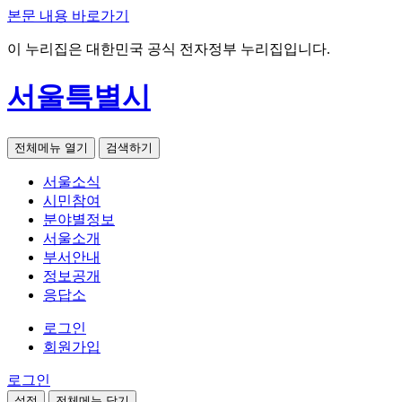
본문 내용 바로가기
이 누리집은 대한민국 공식 전자정부 누리집입니다.
서울특별시
전체메뉴 열기
검색하기
서울소식
시민참여
분야별정보
서울소개
부서안내
정보공개
응답소
로그인
회원가입
로그인
설정
전체메뉴 닫기