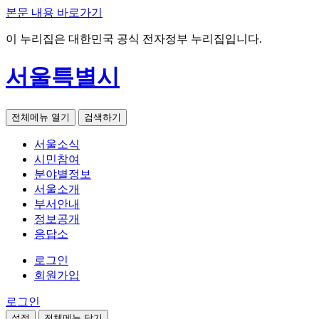
본문 내용 바로가기
이 누리집은 대한민국 공식 전자정부 누리집입니다.
서울특별시
전체메뉴 열기
검색하기
서울소식
시민참여
분야별정보
서울소개
부서안내
정보공개
응답소
로그인
회원가입
로그인
설정
전체메뉴 닫기