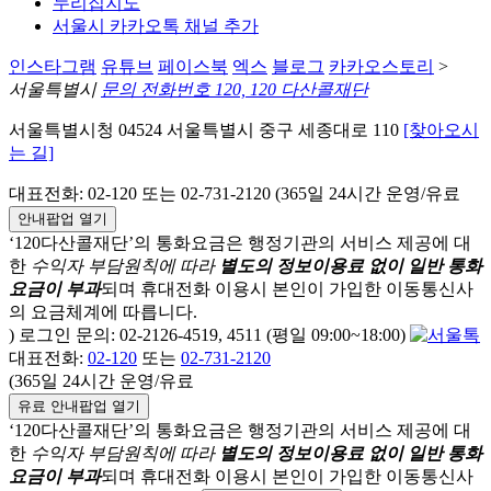
누리집지도
서울시 카카오톡 채널 추가
인스타그램
유튜브
페이스북
엑스
블로그
카카오스토리
>
서울특별시
문의 전화번호 120, 120 다산콜재단
서울특별시청 04524 서울특별시 중구 세종대로 110
[찾아오시
는 길]
대표전화: 02-120 또는 02-731-2120 (365일 24시간 운영/유료
안내팝업 열기
‘120다산콜재단’의 통화요금은 행정기관의 서비스 제공에 대
한
수익자 부담원칙에 따라
별도의 정보이용료 없이 일반 통화
요금이 부과
되며
휴대전화 이용시 본인이 가입한 이동통신사
의 요금체계에 따릅니다.
) 로그인 문의: 02-2126-4519, 4511 (평일 09:00~18:00)
대표전화:
02-120
또는
02-731-2120
(365일 24시간 운영/유료
유료 안내팝업 열기
‘120다산콜재단’의 통화요금은 행정기관의 서비스 제공에 대
한
수익자 부담원칙에 따라
별도의 정보이용료 없이 일반 통화
요금이 부과
되며
휴대전화 이용시 본인이 가입한 이동통신사