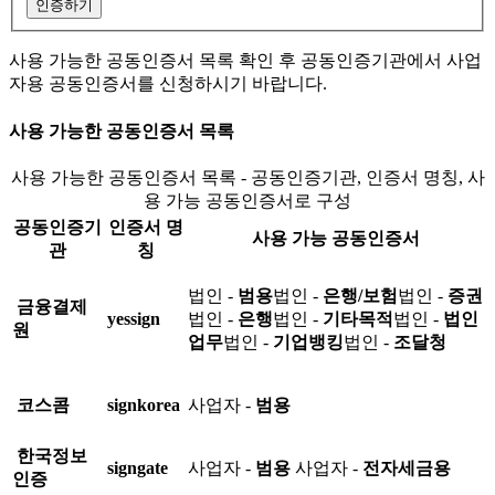
인증하기
사용 가능한 공동인증서 목록 확인 후 공동인증기관에서 사업
자용 공동인증서를 신청하시기 바랍니다.
사용 가능한 공동인증서 목록
사용 가능한 공동인증서 목록 - 공동인증기관, 인증서 명칭, 사
용 가능 공동인증서로 구성
공동인증기
인증서 명
사용 가능 공동인증서
관
칭
법인 -
범용
법인 -
은행/보험
법인 -
증권
금융결제
yessign
법인 -
은행
법인 -
기타목적
법인 -
법인
원
업무
법인 -
기업뱅킹
법인 -
조달청
코스콤
signkorea
사업자 -
범용
한국정보
signgate
사업자 -
범용
사업자 -
전자세금용
인증