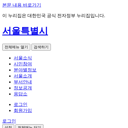
본문 내용 바로가기
이 누리집은 대한민국 공식 전자정부 누리집입니다.
서울특별시
전체메뉴 열기
검색하기
서울소식
시민참여
분야별정보
서울소개
부서안내
정보공개
응답소
로그인
회원가입
로그인
설정
전체메뉴 닫기