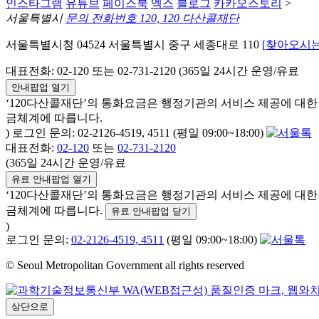
인스타그램
유튜브
페이스북
엑스
블로그
카카오스토리
>
서울특별시
문의 전화번호 120, 120 다산콜재단
서울특별시청 04524 서울특별시 중구 세종대로 110
[찾아오시는
대표전화: 02-120 또는 02-731-2120 (365일 24시간 운영/유료
안내팝업 열기
‘120다산콜재단’의 통화요금은 행정기관의 서비스 제공에 대
금체계에 따릅니다.
) 로그인 문의: 02-2126-4519, 4511 (평일 09:00~18:00)
대표전화:
02-120
또는
02-731-2120
(365일 24시간 운영/유료
유료 안내팝업 열기
‘120다산콜재단’의 통화요금은 행정기관의 서비스 제공에 대
금체계에 따릅니다.
유료 안내팝업 닫기
)
로그인 문의:
02-2126-4519, 4511
(평일 09:00~18:00)
© Seoul Metropolitan Government all rights reserved
상단으로