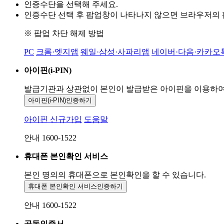
인증수단을 선택해 주세요.
인증수단 선택 후 팝업창이 나타나지 않으면 브라우저의
※ 팝업 차단 해제 방법
PC
크롬·엣지앱
웨일·삼성·사파리앱
네이버·다음·카카오
아이핀(i-PIN)
발급기관과 상관없이 본인이 발급받은
아이핀을 이용하
아이핀(i-PIN)
인증하기
아이핀 신규가입
도움말
안내 1600-1522
휴대폰 본인확인 서비스
본인 명의의 휴대폰으로
본인확인을 할 수 있습니다.
휴대폰 본인확인 서비스
인증하기
안내 1600-1522
공동인증서