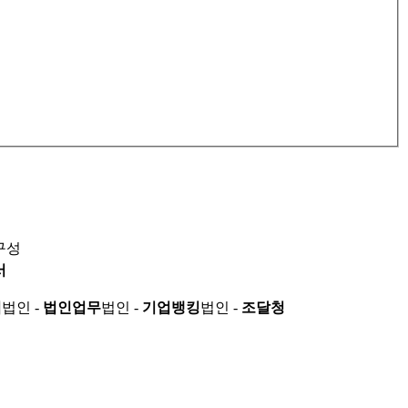
구성
서
적
법인 -
법인업무
법인 -
기업뱅킹
법인 -
조달청