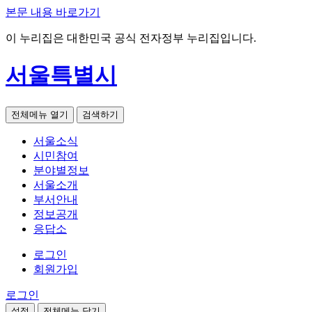
본문 내용 바로가기
이 누리집은 대한민국 공식 전자정부 누리집입니다.
서울특별시
전체메뉴 열기
검색하기
서울소식
시민참여
분야별정보
서울소개
부서안내
정보공개
응답소
로그인
회원가입
로그인
설정
전체메뉴 닫기