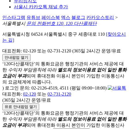
누리집지도
서울시 카카오톡 채널 추가
인스타그램
유튜브
페이스북
엑스
블로그
카카오스토리
>
서울특별시
문의 전화번호 120, 120 다산콜재단
서울특별시청 04524 서울특별시 중구 세종대로 110
[찾아오시
는 길]
대표전화: 02-120 또는 02-731-2120 (365일 24시간 운영/유료
안내팝업 열기
‘120다산콜재단’의 통화요금은 행정기관의 서비스 제공에 대
한
수익자 부담원칙에 따라
별도의 정보이용료 없이 일반 통화
요금이 부과
되며
휴대전화 이용시 본인이 가입한 이동통신사
의 요금체계에 따릅니다.
) 로그인 문의: 02-2126-4519, 4511 (평일 09:00~18:00)
대표전화:
02-120
또는
02-731-2120
(365일 24시간 운영/유료
유료 안내팝업 열기
‘120다산콜재단’의 통화요금은 행정기관의 서비스 제공에 대
한
수익자 부담원칙에 따라
별도의 정보이용료 없이 일반 통화
요금이 부과
되며
휴대전화 이용시 본인이 가입한 이동통신사