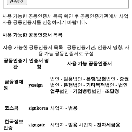
인증하기
사용 가능한 공동인증서 목록 확인 후 공동인증기관에서 사업
자용 공동인증서를 신청하시기 바랍니다.
사용 가능한 공동인증서 목록
사용 가능한 공동인증서 목록 - 공동인증기관, 인증서 명칭, 사
용 가능 공동인증서로 구성
공동인증기
인증서 명
사용 가능 공동인증서
관
칭
법인 -
범용
법인 -
은행/보험
법인 -
증권
금융결제
yessign
법인 -
은행
법인 -
기타목적
법인 -
법인
원
업무
법인 -
기업뱅킹
법인 -
조달청
코스콤
signkorea
사업자 -
범용
한국정보
signgate
사업자 -
범용
사업자 -
전자세금용
인증