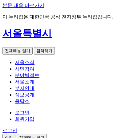
본문 내용 바로가기
이 누리집은 대한민국 공식 전자정부 누리집입니다.
서울특별시
전체메뉴 열기
검색하기
서울소식
시민참여
분야별정보
서울소개
부서안내
정보공개
응답소
로그인
회원가입
로그인
설정
전체메뉴 닫기