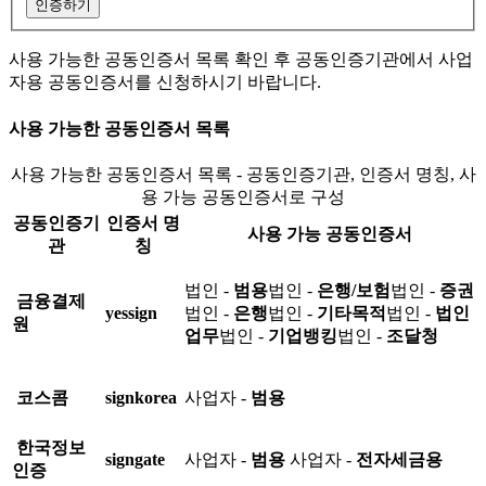
인증하기
사용 가능한 공동인증서 목록 확인 후 공동인증기관에서 사업
자용 공동인증서를 신청하시기 바랍니다.
사용 가능한 공동인증서 목록
사용 가능한 공동인증서 목록 - 공동인증기관, 인증서 명칭, 사
용 가능 공동인증서로 구성
공동인증기
인증서 명
사용 가능 공동인증서
관
칭
법인 -
범용
법인 -
은행/보험
법인 -
증권
금융결제
yessign
법인 -
은행
법인 -
기타목적
법인 -
법인
원
업무
법인 -
기업뱅킹
법인 -
조달청
코스콤
signkorea
사업자 -
범용
한국정보
signgate
사업자 -
범용
사업자 -
전자세금용
인증