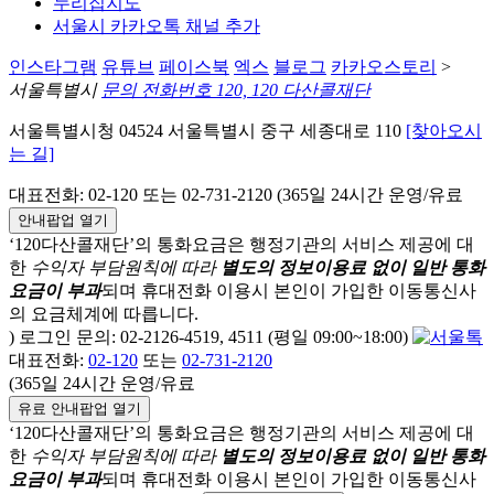
누리집지도
서울시 카카오톡 채널 추가
인스타그램
유튜브
페이스북
엑스
블로그
카카오스토리
>
서울특별시
문의 전화번호 120, 120 다산콜재단
서울특별시청 04524 서울특별시 중구 세종대로 110
[찾아오시
는 길]
대표전화: 02-120 또는 02-731-2120 (365일 24시간 운영/유료
안내팝업 열기
‘120다산콜재단’의 통화요금은 행정기관의 서비스 제공에 대
한
수익자 부담원칙에 따라
별도의 정보이용료 없이 일반 통화
요금이 부과
되며
휴대전화 이용시 본인이 가입한 이동통신사
의 요금체계에 따릅니다.
) 로그인 문의: 02-2126-4519, 4511 (평일 09:00~18:00)
대표전화:
02-120
또는
02-731-2120
(365일 24시간 운영/유료
유료 안내팝업 열기
‘120다산콜재단’의 통화요금은 행정기관의 서비스 제공에 대
한
수익자 부담원칙에 따라
별도의 정보이용료 없이 일반 통화
요금이 부과
되며
휴대전화 이용시 본인이 가입한 이동통신사