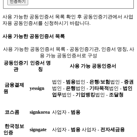
인증하기
사용 가능한 공동인증서 목록 확인 후 공동인증기관에서 사업
자용 공동인증서를 신청하시기 바랍니다.
사용 가능한 공동인증서 목록
사용 가능한 공동인증서 목록 - 공동인증기관, 인증서 명칭, 사
용 가능 공동인증서로 구성
공동인증기
인증서 명
사용 가능 공동인증서
관
칭
법인 -
범용
법인 -
은행/보험
법인 -
증권
금융결제
yessign
법인 -
은행
법인 -
기타목적
법인 -
법인
원
업무
법인 -
기업뱅킹
법인 -
조달청
코스콤
signkorea
사업자 -
범용
한국정보
signgate
사업자 -
범용
사업자 -
전자세금용
인증