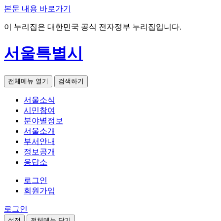
본문 내용 바로가기
이 누리집은 대한민국 공식 전자정부 누리집입니다.
서울특별시
전체메뉴 열기
검색하기
서울소식
시민참여
분야별정보
서울소개
부서안내
정보공개
응답소
로그인
회원가입
로그인
설정
전체메뉴 닫기