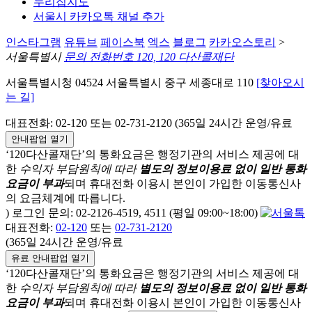
누리집지도
서울시 카카오톡 채널 추가
인스타그램
유튜브
페이스북
엑스
블로그
카카오스토리
>
서울특별시
문의 전화번호 120, 120 다산콜재단
서울특별시청 04524 서울특별시 중구 세종대로 110
[찾아오시
는 길]
대표전화: 02-120 또는 02-731-2120 (365일 24시간 운영/유료
안내팝업 열기
‘120다산콜재단’의 통화요금은 행정기관의 서비스 제공에 대
한
수익자 부담원칙에 따라
별도의 정보이용료 없이 일반 통화
요금이 부과
되며
휴대전화 이용시 본인이 가입한 이동통신사
의 요금체계에 따릅니다.
) 로그인 문의: 02-2126-4519, 4511 (평일 09:00~18:00)
대표전화:
02-120
또는
02-731-2120
(365일 24시간 운영/유료
유료 안내팝업 열기
‘120다산콜재단’의 통화요금은 행정기관의 서비스 제공에 대
한
수익자 부담원칙에 따라
별도의 정보이용료 없이 일반 통화
요금이 부과
되며
휴대전화 이용시 본인이 가입한 이동통신사