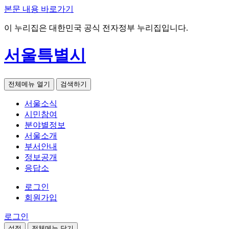
본문 내용 바로가기
이 누리집은 대한민국 공식 전자정부 누리집입니다.
서울특별시
전체메뉴 열기
검색하기
서울소식
시민참여
분야별정보
서울소개
부서안내
정보공개
응답소
로그인
회원가입
로그인
설정
전체메뉴 닫기