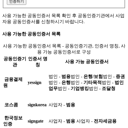
인증하기
사용 가능한 공동인증서 목록 확인 후 공동인증기관에서 사업
자용 공동인증서를 신청하시기 바랍니다.
사용 가능한 공동인증서 목록
사용 가능한 공동인증서 목록 - 공동인증기관, 인증서 명칭, 사
용 가능 공동인증서로 구성
공동인증기
인증서 명
사용 가능 공동인증서
관
칭
법인 -
범용
법인 -
은행/보험
법인 -
증권
금융결제
yessign
법인 -
은행
법인 -
기타목적
법인 -
법인
원
업무
법인 -
기업뱅킹
법인 -
조달청
코스콤
signkorea
사업자 -
범용
한국정보
signgate
사업자 -
범용
사업자 -
전자세금용
인증