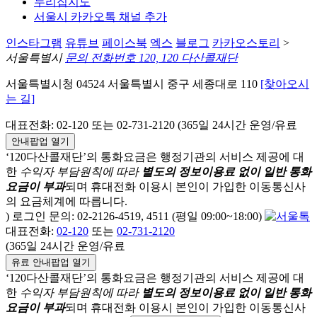
누리집지도
서울시 카카오톡 채널 추가
인스타그램
유튜브
페이스북
엑스
블로그
카카오스토리
>
서울특별시
문의 전화번호 120, 120 다산콜재단
서울특별시청 04524 서울특별시 중구 세종대로 110
[찾아오시
는 길]
대표전화: 02-120 또는 02-731-2120 (365일 24시간 운영/유료
안내팝업 열기
‘120다산콜재단’의 통화요금은 행정기관의 서비스 제공에 대
한
수익자 부담원칙에 따라
별도의 정보이용료 없이 일반 통화
요금이 부과
되며
휴대전화 이용시 본인이 가입한 이동통신사
의 요금체계에 따릅니다.
) 로그인 문의: 02-2126-4519, 4511 (평일 09:00~18:00)
대표전화:
02-120
또는
02-731-2120
(365일 24시간 운영/유료
유료 안내팝업 열기
‘120다산콜재단’의 통화요금은 행정기관의 서비스 제공에 대
한
수익자 부담원칙에 따라
별도의 정보이용료 없이 일반 통화
요금이 부과
되며
휴대전화 이용시 본인이 가입한 이동통신사