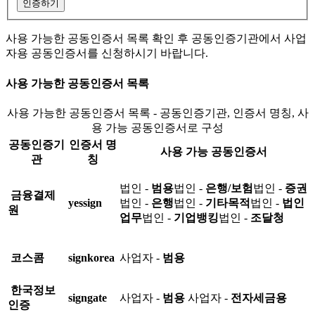
인증하기
사용 가능한 공동인증서 목록 확인 후 공동인증기관에서 사업
자용 공동인증서를 신청하시기 바랍니다.
사용 가능한 공동인증서 목록
사용 가능한 공동인증서 목록 - 공동인증기관, 인증서 명칭, 사
용 가능 공동인증서로 구성
공동인증기
인증서 명
사용 가능 공동인증서
관
칭
법인 -
범용
법인 -
은행/보험
법인 -
증권
금융결제
yessign
법인 -
은행
법인 -
기타목적
법인 -
법인
원
업무
법인 -
기업뱅킹
법인 -
조달청
코스콤
signkorea
사업자 -
범용
한국정보
signgate
사업자 -
범용
사업자 -
전자세금용
인증