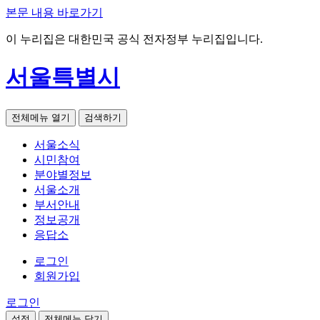
본문 내용 바로가기
이 누리집은 대한민국 공식 전자정부 누리집입니다.
서울특별시
전체메뉴 열기
검색하기
서울소식
시민참여
분야별정보
서울소개
부서안내
정보공개
응답소
로그인
회원가입
로그인
설정
전체메뉴 닫기