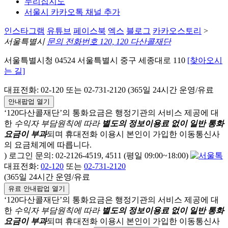
누리집지도
서울시 카카오톡 채널 추가
인스타그램
유튜브
페이스북
엑스
블로그
카카오스토리
>
서울특별시
문의 전화번호 120, 120 다산콜재단
서울특별시청 04524 서울특별시 중구 세종대로 110
[찾아오시
는 길]
대표전화: 02-120 또는 02-731-2120 (365일 24시간 운영/유료
안내팝업 열기
‘120다산콜재단’의 통화요금은 행정기관의 서비스 제공에 대
한
수익자 부담원칙에 따라
별도의 정보이용료 없이 일반 통화
요금이 부과
되며
휴대전화 이용시 본인이 가입한 이동통신사
의 요금체계에 따릅니다.
) 로그인 문의: 02-2126-4519, 4511 (평일 09:00~18:00)
대표전화:
02-120
또는
02-731-2120
(365일 24시간 운영/유료
유료 안내팝업 열기
‘120다산콜재단’의 통화요금은 행정기관의 서비스 제공에 대
한
수익자 부담원칙에 따라
별도의 정보이용료 없이 일반 통화
요금이 부과
되며
휴대전화 이용시 본인이 가입한 이동통신사