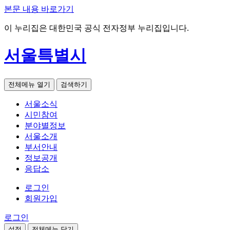
본문 내용 바로가기
이 누리집은 대한민국 공식 전자정부 누리집입니다.
서울특별시
전체메뉴 열기
검색하기
서울소식
시민참여
분야별정보
서울소개
부서안내
정보공개
응답소
로그인
회원가입
로그인
설정
전체메뉴 닫기