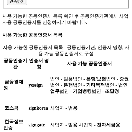
인증하기
사용 가능한 공동인증서 목록 확인 후 공동인증기관에서 사업
자용 공동인증서를 신청하시기 바랍니다.
사용 가능한 공동인증서 목록
사용 가능한 공동인증서 목록 - 공동인증기관, 인증서 명칭, 사
용 가능 공동인증서로 구성
공동인증기
인증서 명
사용 가능 공동인증서
관
칭
법인 -
범용
법인 -
은행/보험
법인 -
증권
금융결제
yessign
법인 -
은행
법인 -
기타목적
법인 -
법인
원
업무
법인 -
기업뱅킹
법인 -
조달청
코스콤
signkorea
사업자 -
범용
한국정보
signgate
사업자 -
범용
사업자 -
전자세금용
인증