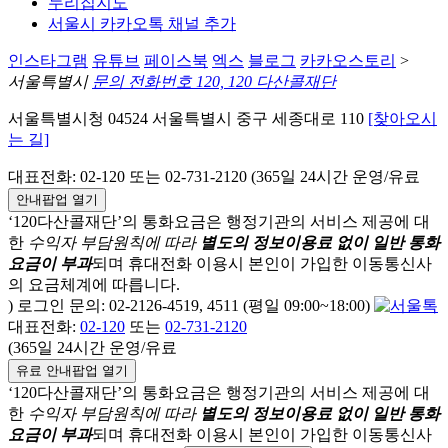
누리집지도
서울시 카카오톡 채널 추가
인스타그램
유튜브
페이스북
엑스
블로그
카카오스토리
>
서울특별시
문의 전화번호 120, 120 다산콜재단
서울특별시청 04524 서울특별시 중구 세종대로 110
[찾아오시
는 길]
대표전화: 02-120 또는 02-731-2120 (365일 24시간 운영/유료
안내팝업 열기
‘120다산콜재단’의 통화요금은 행정기관의 서비스 제공에 대
한
수익자 부담원칙에 따라
별도의 정보이용료 없이 일반 통화
요금이 부과
되며
휴대전화 이용시 본인이 가입한 이동통신사
의 요금체계에 따릅니다.
) 로그인 문의: 02-2126-4519, 4511 (평일 09:00~18:00)
대표전화:
02-120
또는
02-731-2120
(365일 24시간 운영/유료
유료 안내팝업 열기
‘120다산콜재단’의 통화요금은 행정기관의 서비스 제공에 대
한
수익자 부담원칙에 따라
별도의 정보이용료 없이 일반 통화
요금이 부과
되며
휴대전화 이용시 본인이 가입한 이동통신사