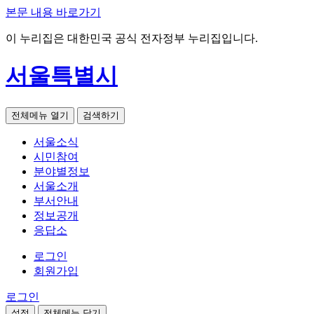
본문 내용 바로가기
이 누리집은 대한민국 공식 전자정부 누리집입니다.
서울특별시
전체메뉴 열기
검색하기
서울소식
시민참여
분야별정보
서울소개
부서안내
정보공개
응답소
로그인
회원가입
로그인
설정
전체메뉴 닫기