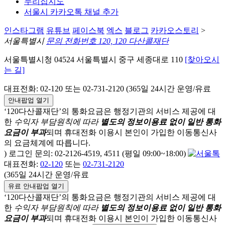
누리집지도
서울시 카카오톡 채널 추가
인스타그램
유튜브
페이스북
엑스
블로그
카카오스토리
>
서울특별시
문의 전화번호 120, 120 다산콜재단
서울특별시청 04524 서울특별시 중구 세종대로 110
[찾아오시
는 길]
대표전화: 02-120 또는 02-731-2120 (365일 24시간 운영/유료
안내팝업 열기
‘120다산콜재단’의 통화요금은 행정기관의 서비스 제공에 대
한
수익자 부담원칙에 따라
별도의 정보이용료 없이 일반 통화
요금이 부과
되며
휴대전화 이용시 본인이 가입한 이동통신사
의 요금체계에 따릅니다.
) 로그인 문의: 02-2126-4519, 4511 (평일 09:00~18:00)
대표전화:
02-120
또는
02-731-2120
(365일 24시간 운영/유료
유료 안내팝업 열기
‘120다산콜재단’의 통화요금은 행정기관의 서비스 제공에 대
한
수익자 부담원칙에 따라
별도의 정보이용료 없이 일반 통화
요금이 부과
되며
휴대전화 이용시 본인이 가입한 이동통신사