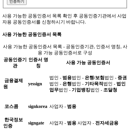
인증하기
사용 가능한 공동인증서 목록 확인 후 공동인증기관에서 사업
자용 공동인증서를 신청하시기 바랍니다.
사용 가능한 공동인증서 목록
사용 가능한 공동인증서 목록 - 공동인증기관, 인증서 명칭, 사
용 가능 공동인증서로 구성
공동인증기
인증서 명
사용 가능 공동인증서
관
칭
법인 -
범용
법인 -
은행/보험
법인 -
증권
금융결제
yessign
법인 -
은행
법인 -
기타목적
법인 -
법인
원
업무
법인 -
기업뱅킹
법인 -
조달청
코스콤
signkorea
사업자 -
범용
한국정보
signgate
사업자 -
범용
사업자 -
전자세금용
인증